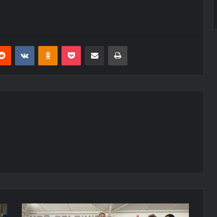
erest
Reddit
VKontakte
Odnoklassniki
Pocket
E-Posta ile paylaş
Yazdır