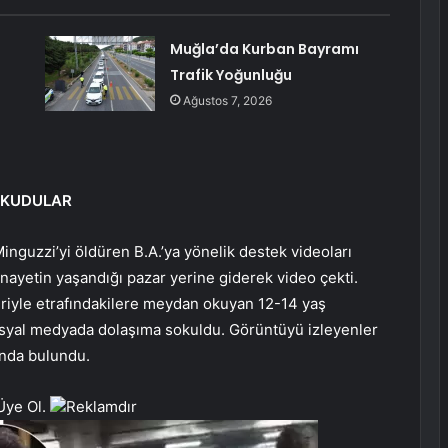
Muğla’da Kurban Bayramı
Trafik Yoğunluğu
Ağustos 7, 2026
OKUDULAR
guzzi’yi öldüren B.A.’ya yönelik destek videoları
 cinayetin yaşandığı pazar yerine giderek video çekti.
lleriyle etrafındakilere meydan okuyan 12-14 yaş
osyal medyada dolaşıma sokuldu. Görüntüyü izleyenler
ında bulundu.
Üye Ol.
Reklamdır