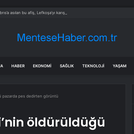
rıs’a asılan bu afiş, Lefkoşa’yı karıştırdı
FA
HABER
EKONOMI
SAĞLIK
TEKNOLOJI
YAŞAM
ü pazarda pes dedirten görüntü
’nin öldürüldüğü