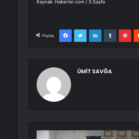
Kaynak: Haberler.com / 3.Sayfa
Facebook
Twitter
LinkedIn
Tumblr
Pint
Paylaş
ÜMİT SAVĞA