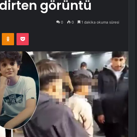
dirten görüntü
0
0
1 dakika okuma süresi
VKontakte
Odnoklassniki
Pocket