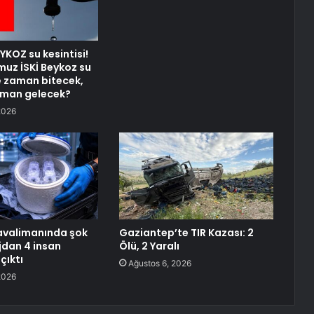
YKOZ su kesintisi!
uz İSKİ Beykoz su
ne zaman bitecek,
aman gelecek?
2026
havalimanında şok
Gaziantep’te TIR Kazası: 2
jdan 4 insan
Ölü, 2 Yaralı
çıktı
Ağustos 6, 2026
2026