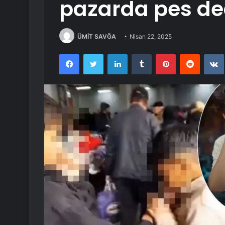
pazarda pes de
ÜMİT SAVĞA
Nisan 22, 2025
Facebook
Twitter
LinkedIn
Tumblr
Pinterest
Reddit