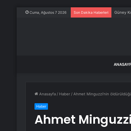
Güney Kıb
Cuma, Ağustos 7 2026
Son Dakika Haberleri
ANASAY
Anasayfa
/
Haber
/
Ahmet Minguzzi’nin öldürüldüğ
Haber
Ahmet Minguzzi