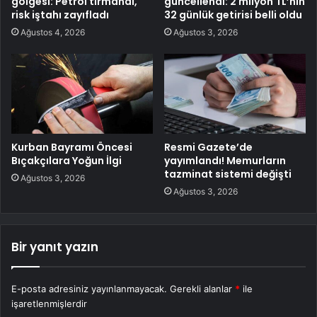
gölgesi: Petrol tırmandı,
güncellendi: 2 milyon TL’nin
risk iştahı zayıfladı
32 günlük getirisi belli oldu
Ağustos 4, 2026
Ağustos 3, 2026
Kurban Bayramı Öncesi
Resmi Gazete’de
Bıçakçılara Yoğun İlgi
yayımlandı! Memurların
tazminat sistemi değişti
Ağustos 3, 2026
Ağustos 3, 2026
Bir yanıt yazın
E-posta adresiniz yayınlanmayacak.
Gerekli alanlar
*
ile
işaretlenmişlerdir