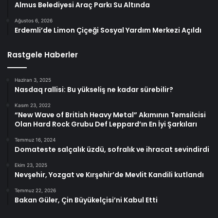
Almus Belediyesi Araç Parkı Su Altında
Ağustos 6, 2026
Erdemli’de Limon Çiçeği Sosyal Yardım Merkezi Açıldı
Rastgele Haberler
Haziran 3, 2025
Nasdaq rallisi: Bu yükseliş ne kadar sürebilir?
Kasım 23, 2022
“New Wave of British Heavy Metal” Akımının Temsilcisi
Olan Hard Rock Grubu Def Leppard’ın En İyi Şarkıları
Temmuz 16, 2024
Domateste salçalık üzdü, sofralık ve ihracat sevindirdi
Ekim 23, 2025
Nevşehir, Yozgat ve Kırşehir’de Mevlit Kandili kutlandı
Temmuz 22, 2026
Bakan Güler, Çin Büyükelçisi’ni Kabul Etti