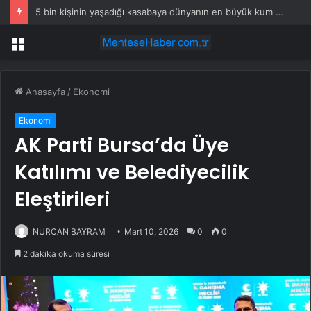
5 bin kişinin yaşadığı kasabaya dünyanın en büyük kum bataryası kuruldu
Menü
Anasayfa
/
Ekonomi
Ekonomi
AK Parti Bursa’da Üye
Katılımı ve Belediyecilik
Eleştirileri
NURCAN BAYRAM
Mart 10, 2026
0
0
2 dakika okuma süresi