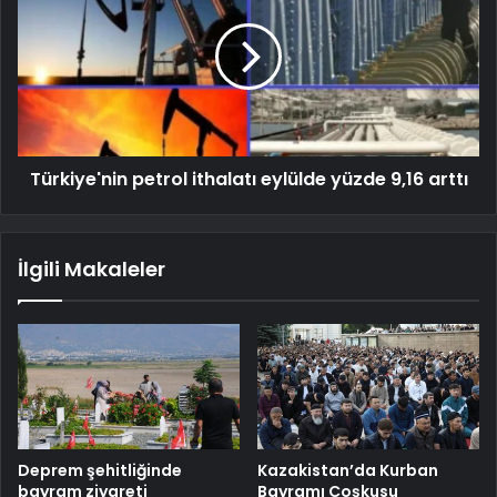
Türkiye'nin petrol ithalatı eylülde yüzde 9,16 arttı
İlgili Makaleler
Deprem şehitliğinde
Kazakistan’da Kurban
bayram ziyareti
Bayramı Coşkusu