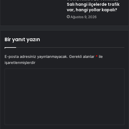
Salı hangi ilçelerde trafik
var, hangi yollar kapalı?
Ağustos 9, 2026
Bir yanıt yazın
E-posta adresiniz yayınlanmayacak.
Gerekli alanlar
*
ile
işaretlenmişlerdir
Y
o
r
u
m
*