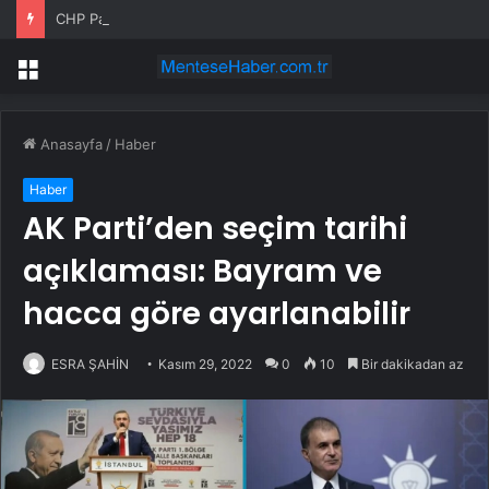
CHP Parti Meclisi’nin 56 kişi ile toplanması bekleniyor
Menü
Anasayfa
/
Haber
Haber
AK Parti’den seçim tarihi
açıklaması: Bayram ve
hacca göre ayarlanabilir
ESRA ŞAHİN
Kasım 29, 2022
0
10
Bir dakikadan az