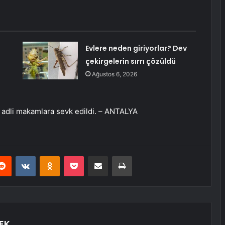
Evlere neden giriyorlar? Dev
çekirgelerin sırrı çözüldü
Ağustos 6, 2026
an adli makamlara sevk edildi. – ANTALYA
erest
Reddit
VKontakte
Odnoklassniki
Pocket
E-Posta ile paylaş
Yazdır
EK