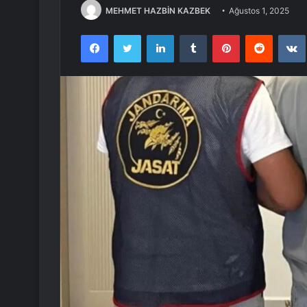
MEHMET HAZBİN KAZBEK
Ağustos 1, 2025
Facebook
Twitter
LinkedIn
Tumblr
Pinterest
Reddit