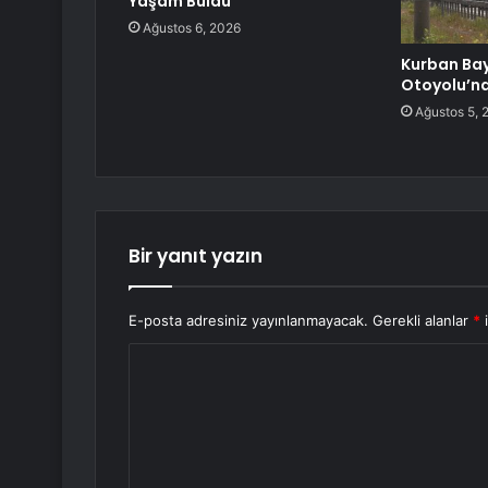
Yaşam Buldu”
Ağustos 6, 2026
Kurban Ba
Otoyolu’n
Ağustos 5, 
Bir yanıt yazın
E-posta adresiniz yayınlanmayacak.
Gerekli alanlar
*
i
Y
o
r
u