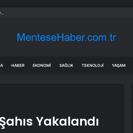
ca SGM’de renkli etkinlik
FA
HABER
EKONOMI
SAĞLIK
TEKNOLOJI
YAŞAM
 Şahıs Yakalandı