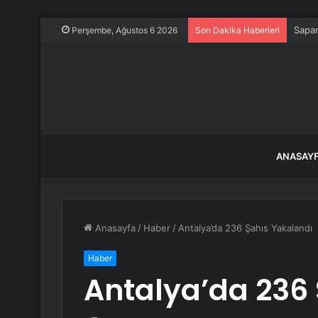
Sapan
Perşembe, Ağustos 6 2026
Son Dakika Haberleri
ANASAY
Anasayfa
/
Haber
/
Antalya’da 236 Şahıs Yakalandı
Haber
Antalya’da 236