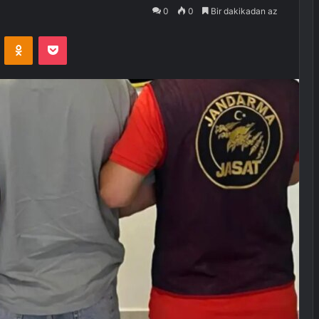
0
0
Bir dakikadan az
VKontakte
Odnoklassniki
Pocket