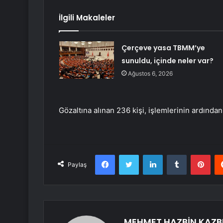
İlgili Makaleler
Çerçeve yasa TBMM’ye
sunuldu, içinde neler var?
Ağustos 6, 2026
Gözaltına alınan 236 kişi, işlemlerinin ardınd
Facebook
Twitter
LinkedIn
Tumblr
Pint
Paylaş
MEHMET HAZBİN KAZB