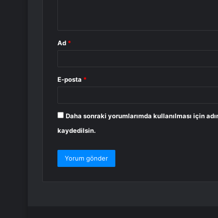
m
*
Ad
*
E-posta
*
Daha sonraki yorumlarımda kullanılması için adı
kaydedilsin.