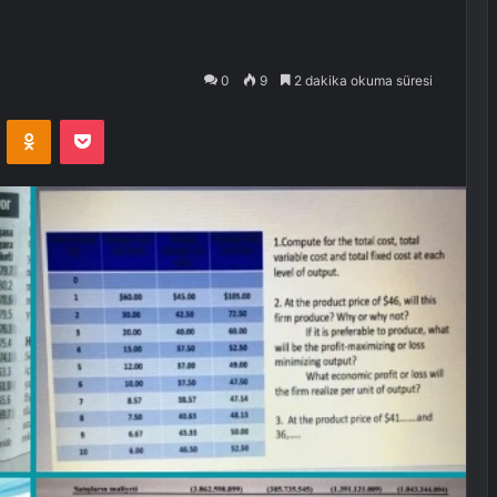
0
9
2 dakika okuma süresi
VKontakte
Odnoklassniki
Pocket