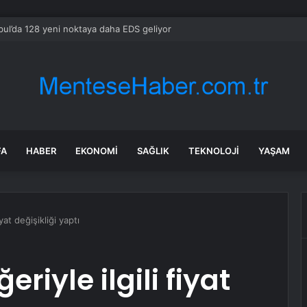
bul’da 128 yeni noktaya daha EDS geliyor
FA
HABER
EKONOMI
SAĞLIK
TEKNOLOJI
YAŞAM
yat değişikliği yaptı
riyle ilgili fiyat