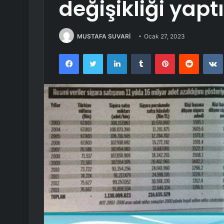
değişikliği yaptı
MUSTAFA SUVARİ
Ocak 27, 2023
Facebook
Twitter
LinkedIn
Tumblr
Pinterest
Reddit