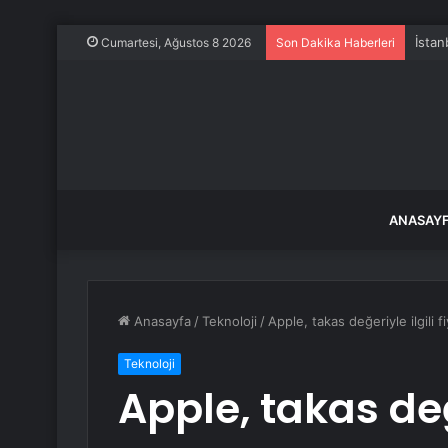
İstan
Cumartesi, Ağustos 8 2026
Son Dakika Haberleri
ANASAY
Anasayfa
/
Teknoloji
/
Apple, takas değeriyle ilgili fi
Teknoloji
Apple, takas değe