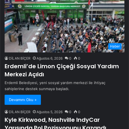
Haber
DİLAN BİÇER
Ağustos 6, 2026
0
0
Erdemli’de Limon Çiçeği Sosyal Yardım
Merkezi Açıldı
Erdemli Belediyesi, yeni sosyal yardım merkezi ile ihtiyaç
sahiplerine destek sunmaya başladı.
Devamını Oku »
DİLAN BİÇER
Ağustos 5, 2026
0
0
Kyle Kirkwood, Nashville IndyCar
Yarışında Pol Pozisyonunu Kazandı