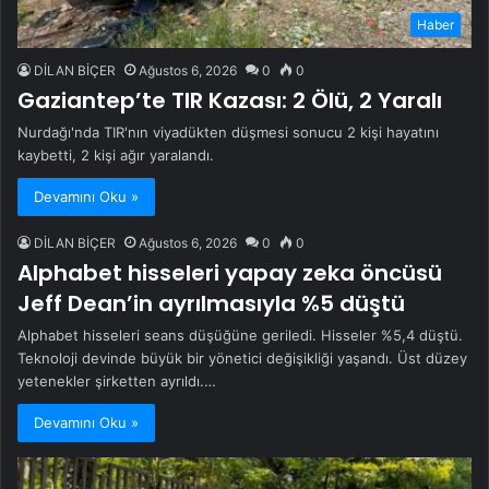
Haber
DİLAN BİÇER
Ağustos 6, 2026
0
0
Gaziantep’te TIR Kazası: 2 Ölü, 2 Yaralı
Nurdağı'nda TIR'nın viyadükten düşmesi sonucu 2 kişi hayatını
kaybetti, 2 kişi ağır yaralandı.
Devamını Oku »
DİLAN BİÇER
Ağustos 6, 2026
0
0
Alphabet hisseleri yapay zeka öncüsü
Jeff Dean’in ayrılmasıyla %5 düştü
Alphabet hisseleri seans düşüğüne geriledi. Hisseler %5,4 düştü.
Teknoloji devinde büyük bir yönetici değişikliği yaşandı. Üst düzey
yetenekler şirketten ayrıldı.…
Devamını Oku »