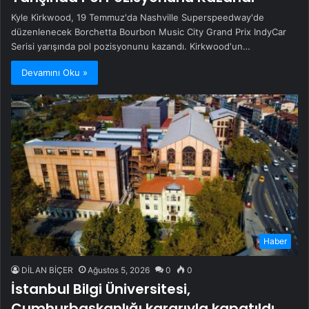
Kyle Kirkwood, 19 Temmuz'da Nashville Superspeedway'de
düzenlenecek Borchetta Bourbon Music City Grand Prix IndyCar
Serisi yarışında pol pozisyonunu kazandı. Kirkwood'un…
Devamını Oku »
Haber
DİLAN BİÇER
Ağustos 5, 2026
0
0
İstanbul Bilgi Üniversitesi,
Cumhurbaşkanlığı kararıyla kapatıldı.