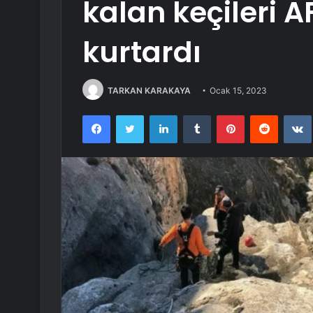
kalan keçileri A
kurtardı
TARKAN KARAKAYA
Ocak 15, 2023
Facebook
Twitter
LinkedIn
Tumblr
Pinterest
Reddit