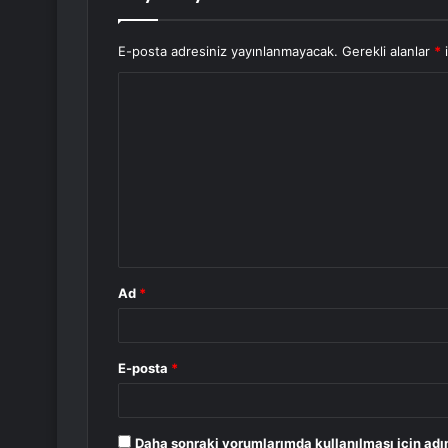
E-posta adresiniz yayınlanmayacak.
Gerekli alanlar
*
i
Y
o
r
u
m
*
Ad
*
E-posta
*
Daha sonraki yorumlarımda kullanılması için adı