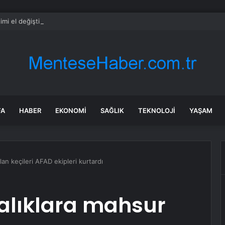
imi el değiştirebilir mi? Kritik senaryoda 10 üye detayı
FA
HABER
EKONOMI
SAĞLIK
TEKNOLOJI
YAŞAM
an keçileri AFAD ekipleri kurtardı
lıklara mahsur