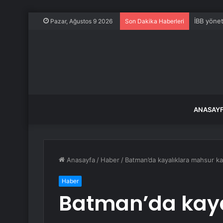
İBB yönet
Pazar, Ağustos 9 2026
Son Dakika Haberleri
ANASAY
Anasayfa
/
Haber
/
Batman’da kayalıklara mahsur kal
Haber
Batman’da kaya