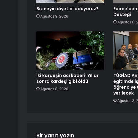
Biz neyin diyetini ödüyoruz?
Edirne’den
Desteği
Ağustos 9, 2026
Ağustos 8, 
İki kardeşin acı kaderi! Yıllar
TÜGİAD Ank
sonra kardeşi gibi öldü
eğitimde iş 
öğrenciye 
Ağustos 8, 2026
verilecek
Ağustos 8, 
Bir yanıt yazın