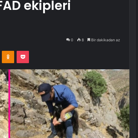
FAD ekipleri
0
8
Bir dakikadan az
VKontakte
Odnoklassniki
Pocket