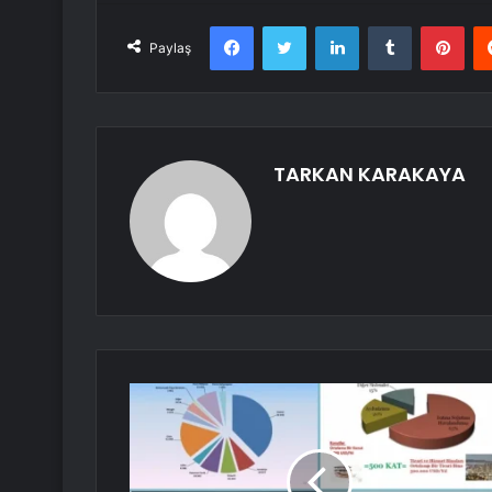
Facebook
Twitter
LinkedIn
Tumblr
Pint
Paylaş
TARKAN KARAKAYA