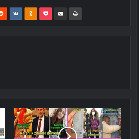
erest
Reddit
VKontakte
Odnoklassniki
Pocket
E-Posta ile paylaş
Yazdır