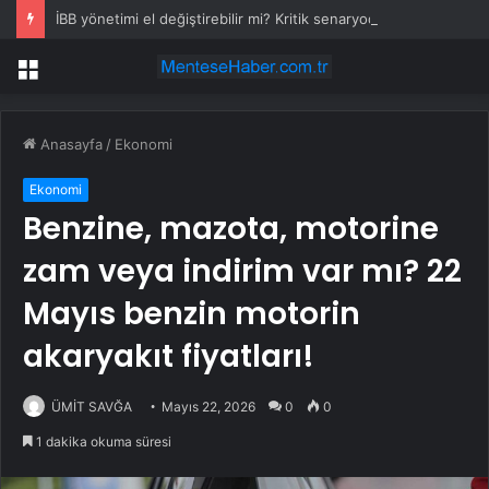
İBB yönetimi el değiştirebilir mi? Kritik senaryoda 10 üye detayı
Menü
Anasayfa
/
Ekonomi
Ekonomi
Benzine, mazota, motorine
zam veya indirim var mı? 22
Mayıs benzin motorin
akaryakıt fiyatları!
ÜMİT SAVĞA
Mayıs 22, 2026
0
0
1 dakika okuma süresi