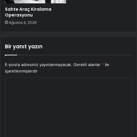
Sahte Araç Kiralama
Operasyonu
Ağustos 6, 2026
Bir yanıt yazın
E-posta adresiniz yayınlanmayacak.
Gerekli alanlar
*
ile
işaretlenmişlerdir
Y
o
r
u
m
*