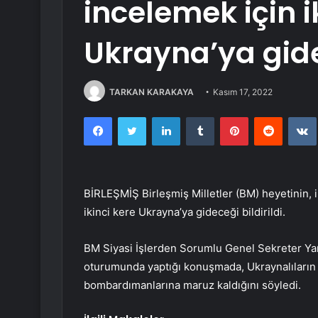
incelemek için i
Ukrayna’ya gid
TARKAN KARAKAYA
Kasım 17, 2022
Facebook
Twitter
LinkedIn
Tumblr
Pinterest
Reddit
BİRLEŞMİŞ Birleşmiş Milletler (BM) heyetinin, in
ikinci kere Ukrayna’ya gideceği bildirildi.
BM Siyasi İşlerden Sorumlu Genel Sekreter Ya
oturumunda yaptığı konuşmada, Ukraynalıların
bombardımanlarına maruz kaldığını söyledi.