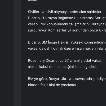
Sivilleri ve sivil altyapıyı hedef alan saldırıl
Dicarlo, “Ukrayna Bağımsız Uluslararası Soruşt
verebilirlik konusundaki çalışmalarını Ukrayna
sürdürüyor. Komiserler yıl sonundan önce Ukrayna
Dicarlo, BM İnsan Hakları Yüksek Komiserliğini
vakası da dahil olmak üzere insan hakları ihlall
Rosemary Dicarlo, bu 57 cinsel şiddet vakasının
alakalı kabul edilebileceğini lisana getirdi.
BM’ye göre, Rusya-Ukrayna savaşında şimdiye k
binden fazla kişi de yaralandı.
Facebook
Twitter
LinkedIn
Tumblr
Pint