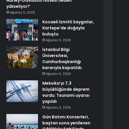
Harley-Davidson hissesi neden
yükseliyor?
Ağustos 5, 2026
Kocaeli İzmitli Saygınlar,
Kartepe’de doğayla
buluştu
Ağustos 5, 2026
İstanbul Bilgi
Üniversitesi,
Cumhurbaşkanlığı
kararıyla kapatıldı.
Ağustos 5, 2026
Meksika’yı 7,3
büyüklüğünde deprem
vurdu: Tsunami uyarısı
yapıldı
Ağustos 5, 2026
Gün Batımı Konserleri,
baştan sona yenilenen