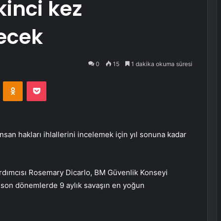
kinci kez
ecek
0
15
1 dakika okuma süresi
VKontakte
Odnoklassniki
Pocket
san hakları ihlallerini incelemek için yıl sonuna kadar
rdımcısı Rosemary Dicarlo, BM Güvenlik Konseyi
 son dönemlerde 9 aylık savaşın en yoğun