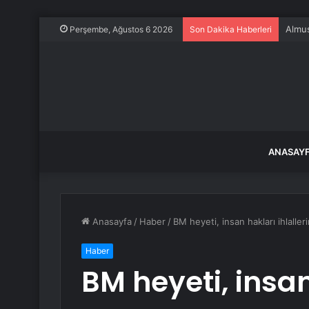
Almus
Perşembe, Ağustos 6 2026
Son Dakika Haberleri
ANASAY
Anasayfa
/
Haber
/
BM heyeti, insan hakları ihlaller
Haber
BM heyeti, insan