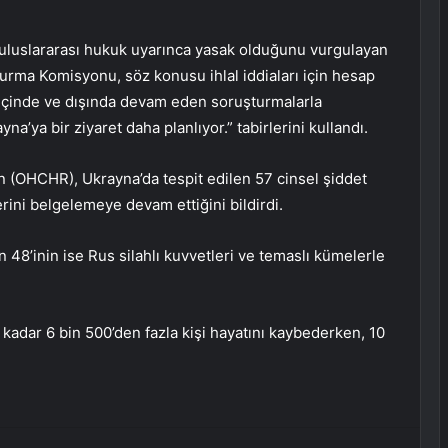
arın uluslararası hukuk uyarınca yasak olduğunu vurgulayan
urma Komisyonu, söz konusu ihlal iddiaları için hesap
 içinde ve dışında devam eden soruşturmalarla
’ya bir ziyaret daha planlıyor.” tabirlerini kullandı.
n (OHCHR), Ukrayna’da tespit edilen 57 cinsel şiddet
erini belgelemeye devam ettiğini bildirdi.
 48’inin ise Rus silahlı kuvvetleri ve temaslı kümelerle
adar 6 bin 500’den fazla kişi hayatını kaybederken, 10
erest
Reddit
VKontakte
Odnoklassniki
Pocket
E-Posta ile paylaş
Yazdır