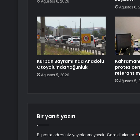
Ağustos 6, 2026
Ağustos 6, 
Kurban Bayramı’nda Anadolu
Kahramanm
Otoyolu’nda Yoğunluk
protez cer
referans m
Ağustos 5, 2026
Ağustos 5, 
Bir yanıt yazın
E-posta adresiniz yayınlanmayacak.
Gerekli alanlar
*
i