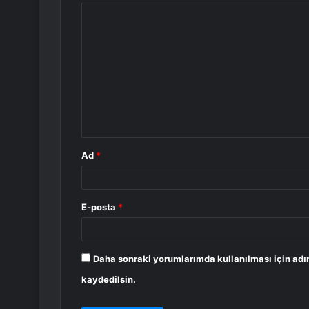
Y
o
r
u
m
*
Ad
*
E-posta
*
Daha sonraki yorumlarımda kullanılması için adı
kaydedilsin.