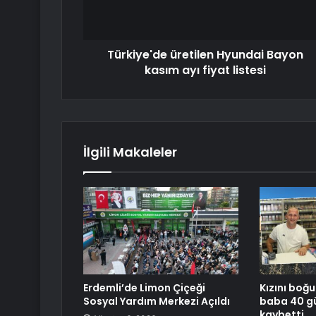
Türkiye'de üretilen Hyundai Bayon
kasım ayı fiyat listesi
İlgili Makaleler
Erdemli’de Limon Çiçeği
Kızını boğ
Sosyal Yardım Merkezi Açıldı
baba 40 gü
kaybetti