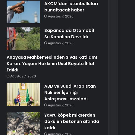
AKOM’dan İstanbulluları
bunaltacak haber
Ağustos 7, 2026
Sapanca’da Otomobil
Su Kanalına Devrildi
Ağustos 7, 2026
Anayasa Mahkemesi’nden Sivas Katliamı
Kararı: Yaşam Hakkının Usul Boyutu İhlal
Edildi
Ağustos 7, 2026
ABD ve Suudi Arabistan
Nükleer İşbirliği
Anlaşması İmzaladı
Ağustos 7, 2026
Yavru köpek mikserden
dökülen betonun altında
kaldı
Ağustos 7, 2026