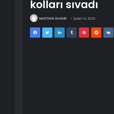
kolları sıvadı
MUSTAFA SUVARİ
Şubat 14, 2023
Facebook
Twitter
LinkedIn
Tumblr
Pinterest
Reddit