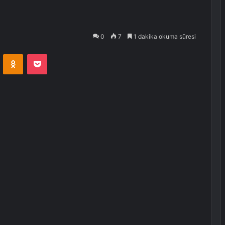
0
7
1 dakika okuma süresi
VKontakte
Odnoklassniki
Pocket