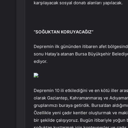
karşılayacak sosyal donatı alanları yapılacak.
“SOĞUKTAN KORUYACAĞIZ”
Depremin ilk gününden itibaren afet bölgesinde
sonu Hatay’a atanan Bursa Büyükşehir Belediye 
ediyor.
Depremin 10 ili etkilediğini ve en kötü iller a
olarak Gaziantep, Kahramanmaraş ve Adıyaman
gruplarımızı buraya getirdik. Bursa’dan aldığım
Özellikle yeni çadır kentler oluşturmak ve mak
bir şekilde çalışıyoruz. Bugün itibariyle yoğun 
soğuktan kurtarmak için konteynerler ve çadır 