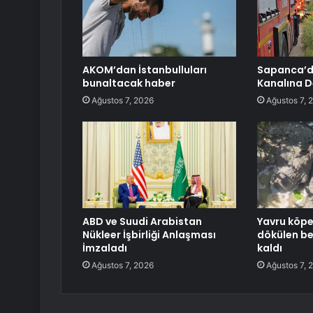
AKOM’dan İstanbulluları
Sapanca’d
bunaltacak haber
Kanalına D
Ağustos 7, 2026
Ağustos 7, 
ABD ve Suudi Arabistan
Yavru köp
Nükleer İşbirliği Anlaşması
dökülen be
İmzaladı
kaldı
Ağustos 7, 2026
Ağustos 7, 