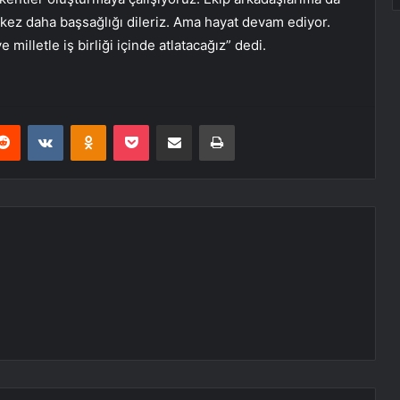
kez daha başsağlığı dileriz. Ama hayat devam ediyor.
e milletle iş birliği içinde atlatacağız” dedi.
erest
Reddit
VKontakte
Odnoklassniki
Pocket
E-Posta ile paylaş
Yazdır