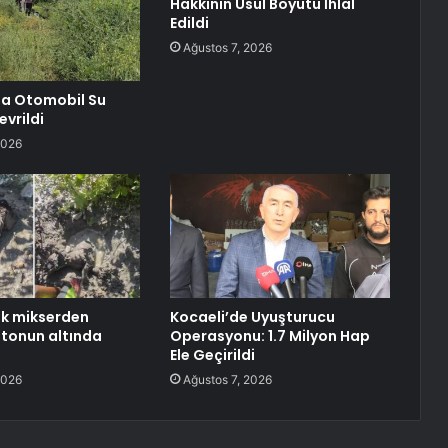
Hakkının Usul Boyutu İhlal
Edildi
Ağustos 7, 2026
a Otomobil Su
evrildi
2026
ek mikserden
Kocaeli’de Uyuşturucu
tonun altında
Operasyonu: 1.7 Milyon Hap
Ele Geçirildi
2026
Ağustos 7, 2026