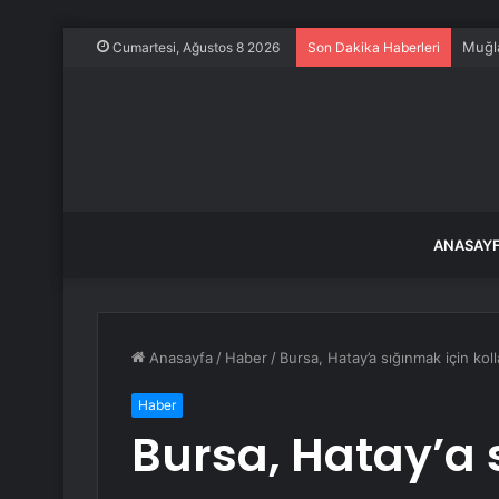
Muğl
Cumartesi, Ağustos 8 2026
Son Dakika Haberleri
ANASAY
Anasayfa
/
Haber
/
Bursa, Hatay’a sığınmak için kolla
Haber
Bursa, Hatay’a 