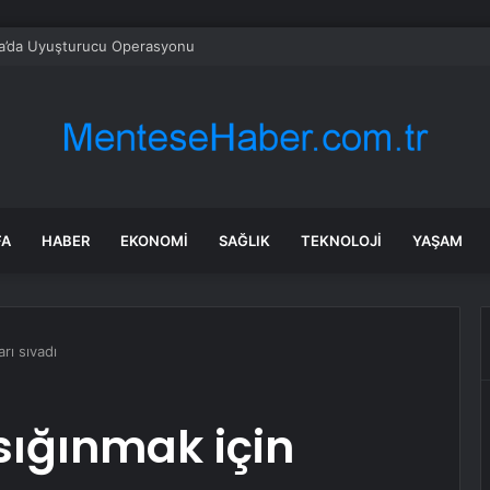
a’da Uyuşturucu Operasyonu
FA
HABER
EKONOMI
SAĞLIK
TEKNOLOJI
YAŞAM
rı sıvadı
sığınmak için