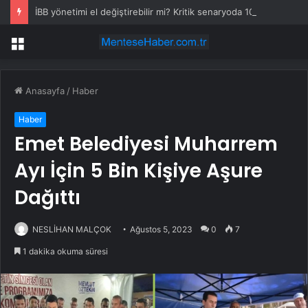
İBB yönetimi el değiştirebilir mi? Kritik senaryoda 10 üye detayı
Menü
Anasayfa
/
Haber
Haber
Emet Belediyesi Muharrem
Ayı İçin 5 Bin Kişiye Aşure
Dağıttı
NESLİHAN MALÇOK
Ağustos 5, 2023
0
7
1 dakika okuma süresi