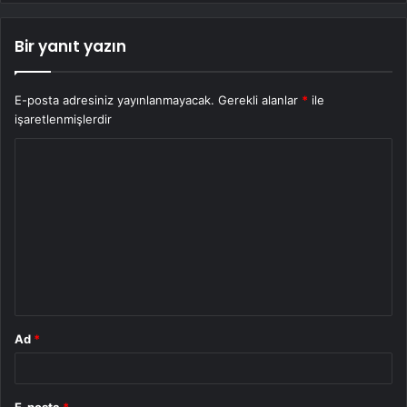
Bir yanıt yazın
E-posta adresiniz yayınlanmayacak.
Gerekli alanlar
*
ile
işaretlenmişlerdir
Y
o
r
u
m
*
Ad
*