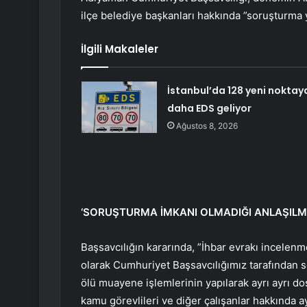
ilçe belediye başkanları hakkında ”soruşturma 
İlgili Makaleler
İstanbul’da 128 yeni noktay
daha EDS geliyor
Ağustos 8, 2026
‘SORUŞTURMA İMKANI OLMADIĞI ANLAŞILMI
Başsavcılığın kararında, ”İhbar evrakı incelenm
olarak Cumhuriyet Başsavcılığımız tarafından so
ölü muayene işlemlerinin yapılarak ayrı ayrı dos
kamu görevlileri ve diğer çalışanlar hakkında 