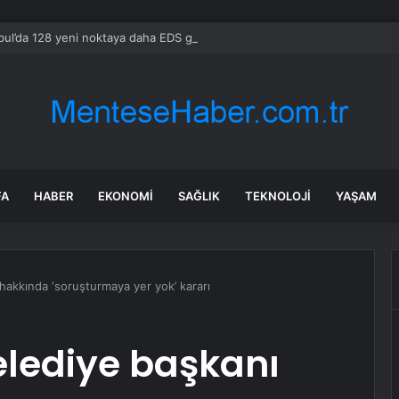
bul’da 128 yeni noktaya daha EDS geliyor
FA
HABER
EKONOMI
SAĞLIK
TEKNOLOJI
YAŞAM
 hakkında ‘soruşturmaya yer yok’ kararı
belediye başkanı