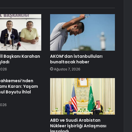
İl Başkanı Karahan
AKOM’dan İstanbulluları
ladı
bunaltacak haber
2026
Ağustos 7, 2026
ahkemesi’nden
iamı Kararı: Yaşam
ul Boyutu İhlal
2026
ABD ve Suudi Arabistan
Nükleer İşbirliği Anlaşması
İmzaladı