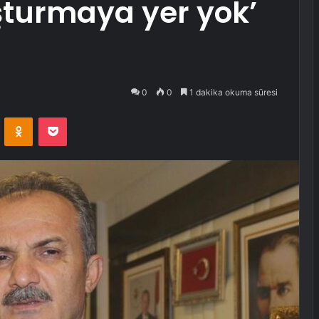
şturmaya yer yok’
0
0
1 dakika okuma süresi
VKontakte
Odnoklassniki
Pocket