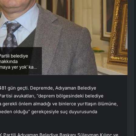
 481 gün geçti. Depremde, Adıyaman Belediye
 Partisi avukatları, ”deprem bölgesindeki belediye
gerekli önlem almadığı ve binlerce yurttaşın ölümüne,
a neden olduğu” gerekçesiyle suç duyurusunda
 Partili Adıyaman Belediye Başkanı Süleyman Kılınç ve