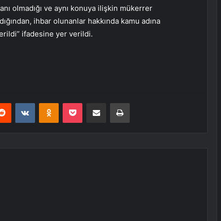
anı olmadığı ve aynı konuya ilişkin mükerrer
dığından, ihbar olunanlar hakkında kamu adına
ildi” ifadesine yer verildi.
erest
Reddit
VKontakte
Odnoklassniki
Pocket
E-Posta ile paylaş
Yazdır