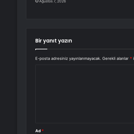
Ağustos 7, 2026
Bir yanıt yazın
E-posta adresiniz yayınlanmayacak.
Gerekli alanlar
*
i
Y
o
r
u
m
*
Ad
*