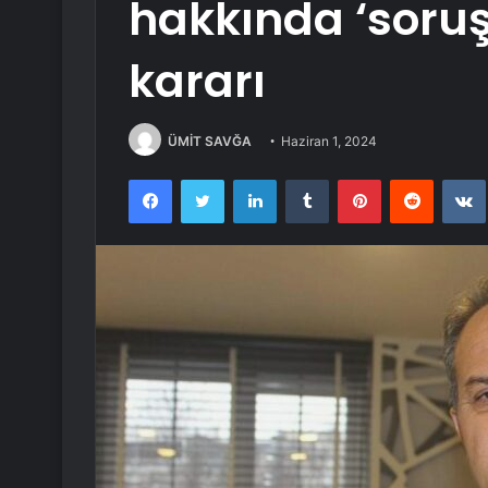
hakkında ‘soru
kararı
ÜMİT SAVĞA
Haziran 1, 2024
Facebook
Twitter
LinkedIn
Tumblr
Pinterest
Reddit