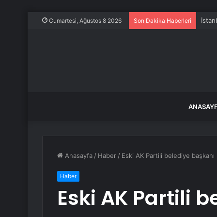
İstan
Cumartesi, Ağustos 8 2026
Son Dakika Haberleri
ANASAY
Anasayfa
/
Haber
/
Eski AK Partili belediye başkanı
Haber
Eski AK Partili 