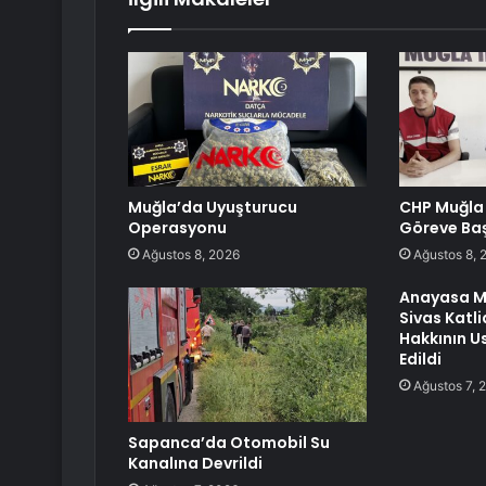
Muğla’da Uyuşturucu
CHP Muğla 
Operasyonu
Göreve Baş
Ağustos 8, 2026
Ağustos 8, 
Anayasa M
Sivas Katl
Hakkının Us
Edildi
Ağustos 7, 
Sapanca’da Otomobil Su
Kanalına Devrildi