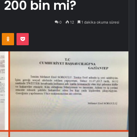
 200 bin mi?
0
12
1 dakika okuma süresi
VKontakte
Odnoklassniki
Pocket