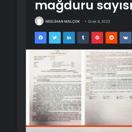
mağduru sayısı
NESLİHAN MALÇOK
Ocak 8, 2023
Facebook
Twitter
LinkedIn
Tumblr
Pinterest
Reddit