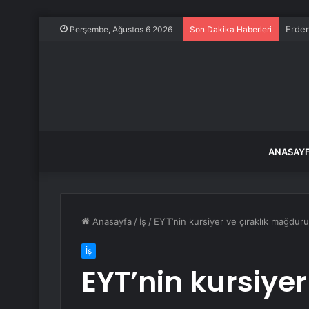
Erdem
Perşembe, Ağustos 6 2026
Son Dakika Haberleri
ANASAY
Anasayfa
/
İş
/
EYT’nin kursiyer ve çıraklık mağduru
İş
EYT’nin kursiyer