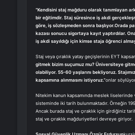
“Kendisini staj mağduru olarak tanımlayan ark
bir eğitimdir. Staj süresince iş akdi gerçekl
göre, iş sözleşmeden sonra başlıyor.Orada pa
kazası sonucu sigortaya kayıt yaptırdılar. Ona
iş akdi sayıldığı için kimse staja öğrenci alma
Staj veya çıraklık yatay geçişlerinin EYT kapsa
gitmek bizim suçumuz mu? Üniversiteye gitme
olabiliyor. 55-60 yaşlarını bekliyoruz. Stajımı
kapsamına alınmasını istiyoruz.”
onlar söylüyor
Nitekim kanun kapsamında meslek liselerinde ve
sisteminde iki tarih bulunmaktadır. Örneğin 199
Ancak burada staj ve çıraklık için girdiğiniz tar
staj ve çıraklık mağduriyetleri devreye giriyor.
Sosyal Güvenlik Uzmanı Özgür Erdursun
kursi