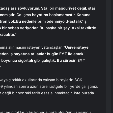
adaşlara söylüyorum. Staj bir mağduriyet değil, staj
eşmemiştir. Çalışma hayatına başlamamıştır. Kanuna
tron yok.Bu nedenle prim ödenmiyor.Hastalık”İş
 bir sebep veriyorlar. Bu başka bir şey. Aksi takdirde
yacaktır.”
mına alınmasını isteyen vatandaşlar,
“Üniversiteye
den iş hayatına atılanlar bugün EYT ile emekli
z boyunca sigortalı gibi çalıştık. Bu sürecin EYT
.
ya çıraklık okullarında çalışan bireylerin SGK
9 yılından sonra uzun süre rastgele bir yerde çalıştınız.
ih değil bir sonraki tarih esas alınmaktadır. İşte burada
yer ve çırakların bu konuda haklı olduğunu savundu.