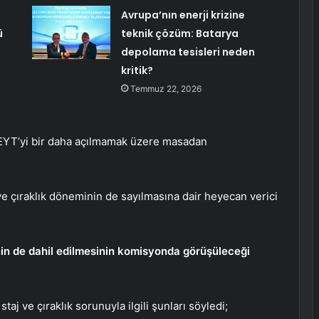
Avrupa’nın enerji krizine
ü
teknik çözüm: Batarya
depolama tesisleri neden
kritik?
Temmuz 22, 2026
YT’yi bir daha açılmamak üzere masadan
 ve çıraklık döneminin de sayılmasına dair heyecan verici
inin de dahil edilmesinin komisyonda görüşüleceği
aj ve çıraklık sorunuyla ilgili şunları söyledi;