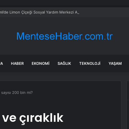
li’de Limon Çiçeği Sosyal Yardım Merkezi Açıldı
FA
HABER
EKONOMI
SAĞLIK
TEKNOLOJI
YAŞAM
 sayısı 200 bin mi?
 ve çıraklık