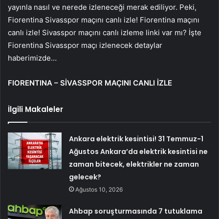
yayınla nasıl ve nerede izleneceği merak ediliyor. Peki,
Fiorentina Sivasspor maçını canlı izle! Fiorentina maçını
canlı izle! Sivasspor maçını canlı izleme linki var mı? İşte
Fiorentina Sivasspor maçı izlenecek detaylar
haberimizde…
FIORENTINA – SİVASSPOR MAÇINI CANLI İZLE
İlgili Makaleler
Ankara elektrik kesintisi! 31 Temmuz-1
Ağustos Ankara’da elektrik kesintisi ne
zaman bitecek, elektrikler ne zaman
gelecek?
Ağustos 10, 2026
Ahbap soruşturmasında 7 tutuklama