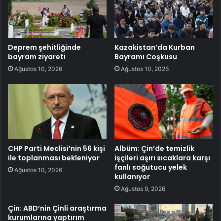
Deprem şehitliğinde
Kazakistan’da Kurban
bayram ziyareti
Bayramı Coşkusu
Ağustos 10, 2026
Ağustos 10, 2026
CHP Parti Meclisi’nin 56 kişi
Albüm: Çin’de temizlik
ile toplanması bekleniyor
işçileri aşırı sıcaklara karşı
fanlı soğutucu yelek
Ağustos 10, 2026
kullanıyor
Ağustos 9, 2026
Çin: ABD’nin Çinli araştırma
kurumlarına yaptırım