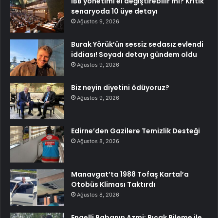
İBB yönetimi el değiştirebilir mi? Kritik
senaryoda 10 üye detayı
Ağustos 9, 2026
Burak Yörük’ün sessiz sedasız evlendi
iddiası! Soyadı detayı gündem oldu
Ağustos 9, 2026
Biz neyin diyetini ödüyoruz?
Ağustos 9, 2026
Edirne’den Gazilere Temizlik Desteği
Ağustos 8, 2026
Manavgat’ta 1988 Tofaş Kartal’a
Otobüs Kliması Taktırdı
Ağustos 8, 2026
Engelli Babanın Azmi: Bıçak Bileme ile