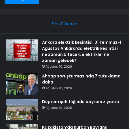
Son Eklenen
Ankara elektrik kesintisi! 31 Temmuz-1
Ağustos Ankara’da elektrik kesintisi
ne zaman bitecek, elektrikler ne
zaman gelecek?
Ağustos 10, 2026
Ahbap soruşturmasında 7 tutuklama
daha
Ağustos 10, 2026
Deprem şehitliğinde bayram ziyareti
Ağustos 10, 2026
Kazakistan’da Kurban Bayramı