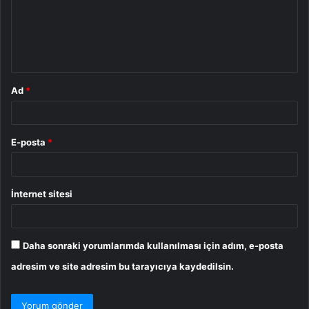
u
m
*
Ad
*
E-posta
*
İnternet sitesi
Daha sonraki yorumlarımda kullanılması için adım, e-posta
adresim ve site adresim bu tarayıcıya kaydedilsin.