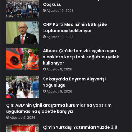
Coşkusu
Ağustos 10, 2026
CHP Parti Meclisi’nin 56 kişi ile
toplanması bekleniyor
Ağustos 10, 2026
Albüm: Çin’de temizlik işçileri aşırı
sıcaklara karşı fanlı soğutucu yelek
kullanıyor
Ağustos 9, 2026
Sakarya’da Bayram Alışverişi
Yoğunluğu
Ağustos 9, 2026
Çin: ABD’nin Çinli araştırma kurumlarına yaptırım
uygulamasına şiddetle karşıyız
Ağustos 9, 2026
Çin’in Yurtdışı Yatırımları Yüzde 3,9