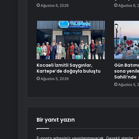
Ağustos 6, 2026
Ağustos 6, 
Kocaeli İzmitli Saygınlar,
Gün Batımı
Kartepe’de doğayla buluştu
sona yenil
Sahili’nde
Ağustos 5, 2026
Ağustos 5, 
Bir yanıt yazın
E-posta adresiniz yayınlanmayacak.
Gerekli alanlar
*
i