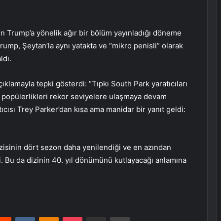
nin Trump’a yönelik ağır bir bölüm yayınladığı döneme
rump, Şeytan’la aynı yatakta ve “mikro penisli” olarak
ldı.
klamayla tepki gösterdi: “Tıpkı South Park yaratıcıları
en popülerlikleri rekor seviyelere ulaşmaya devam
tıcısı Trey Parker’dan kısa ama manidar bir yanıt geldi:
isinin dört sezon daha yenilendiği ve en azından
 Bu da dizinin 40. yıl dönümünü kutlayacağı anlamına
erest
Reddit
VKontakte
Odnoklassniki
Pocket
E-Posta ile paylaş
Yazdır