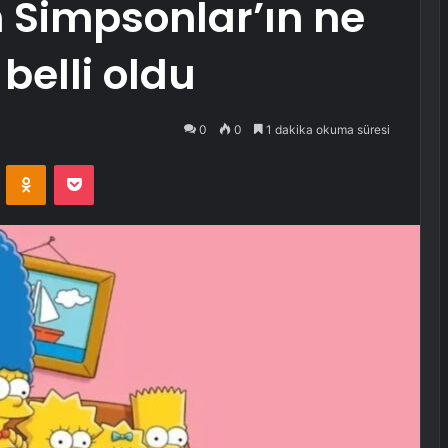
Simpsonlar’ın ne
belli oldu
0
0
1 dakika okuma süresi
VKontakte
Odnoklassniki
Pocket