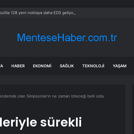
bul’da 128 yeni noktaya daha EDS geliyor
FA
HABER
EKONOMI
SAĞLIK
TEKNOLOJI
YAŞAM
gündemde olan Simpsonlar’ın ne zaman biteceği belli oldu
eriyle sürekli