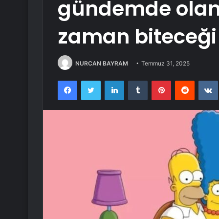
gündemde olan 
zaman biteceği 
NURCAN BAYRAM
Temmuz 31, 2025
Facebook
Twitter
LinkedIn
Tumblr
Pinterest
Reddit