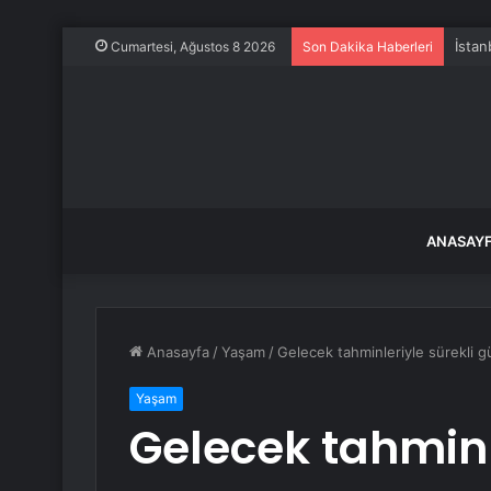
İstan
Cumartesi, Ağustos 8 2026
Son Dakika Haberleri
ANASAY
Anasayfa
/
Yaşam
/
Gelecek tahminleriyle sürekli 
Yaşam
Gelecek tahminl