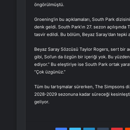
öngörülmüştü.
Groening’in bu açıklamaları, South Park dizisi
denk geldi. South Park’ın 27. sezon açılışında T
tasvir edildi. Bu bölüm, Beyaz Saray’dan tepki a
Beyaz Saray Sözcüsü Taylor Rogers, sert bir açı
gibi, Sol’un da özgün bir içeriği yok. Bu yüzd
ediyor.” Bu eleştiriye ise South Park ortak yara
“Çok üzgünüz.”
Tüm bu tartışmalar sürerken, The Simpsons diz
2028-2029 sezonuna kadar süreceği kesinleşti.
geliyor.
Facebook
Twitter
LinkedIn
Tumblr
Pint