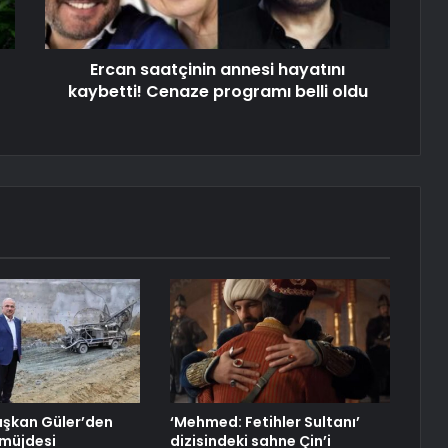
Ercan saatçinin annesi hayatını
kaybetti! Cenaze programı belli oldu
aşkan Güler’den
‘Mehmed: Fetihler Sultanı’
 müjdesi
dizisindeki sahne Çin’i