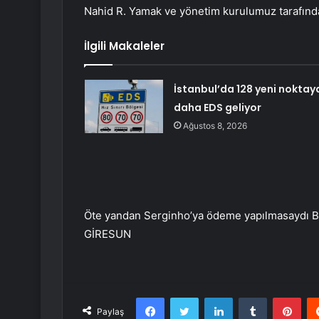
Nahid R. Yamak ve yönetim kurulumuz tarafında
İlgili Makaleler
İstanbul’da 128 yeni noktay
daha EDS geliyor
Ağustos 8, 2026
Öte yandan Serginho’ya ödeme yapılmasaydı Brezi
GİRESUN
Facebook
Twitter
LinkedIn
Tumblr
Pint
Paylaş