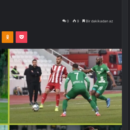
0
9
Bir dakikadan az
VKontakte
Odnoklassniki
Pocket