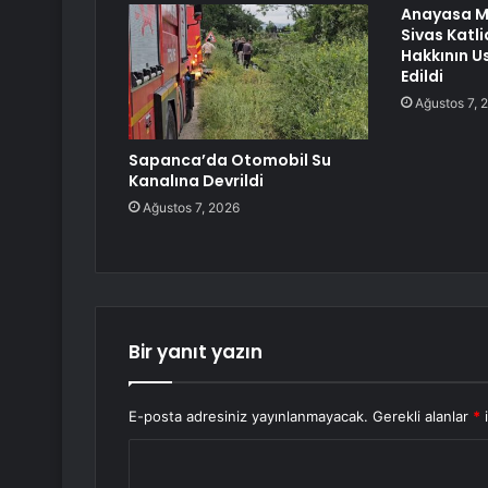
Anayasa M
Sivas Katl
Hakkının Us
Edildi
Ağustos 7, 
Sapanca’da Otomobil Su
Kanalına Devrildi
Ağustos 7, 2026
Bir yanıt yazın
E-posta adresiniz yayınlanmayacak.
Gerekli alanlar
*
i
Y