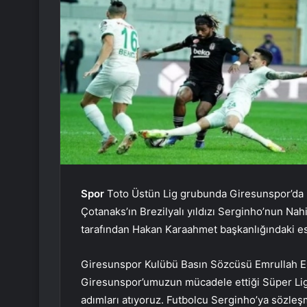
Spor
Toto Üstün Lig grubunda Giresunspor’da 
Çotanaks’ın Brezilyalı yıldızı Serginho’nun Na
tarafından Hakan Karaahmet başkanlığındaki esk
Giresunspor Kulübü Basın Sözcüsü Emrullah Eki
Giresunspor’umuzun mücadele ettiği Süper Lig’d
adımları atıyoruz. Futbolcu Serginho’ya sözle