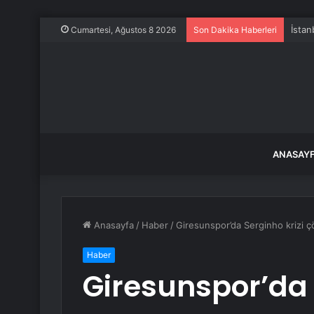
İstan
Cumartesi, Ağustos 8 2026
Son Dakika Haberleri
ANASAY
Anasayfa
/
Haber
/
Giresunspor’da Serginho krizi ç
Haber
Giresunspor’da 