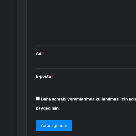
o
r
u
m
*
Ad
*
E-posta
*
Daha sonraki yorumlarımda kullanılması için adı
kaydedilsin.