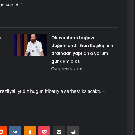
n yapıldı.”
a
Okuyanların boğazı
düğümlendi! Eren Kaşıkçı’nın
ardından yapılan o yorum
gündem oldu
Ağustos 8, 2026
lyalı yıldız bugün itibarıyla serbest kalacaktı. –
erest
Reddit
VKontakte
Odnoklassniki
Pocket
E-Posta ile paylaş
Yazdır