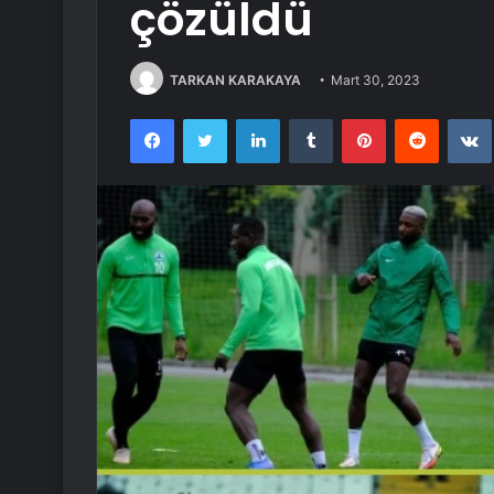
çözüldü
TARKAN KARAKAYA
Mart 30, 2023
Facebook
Twitter
LinkedIn
Tumblr
Pinterest
Reddit