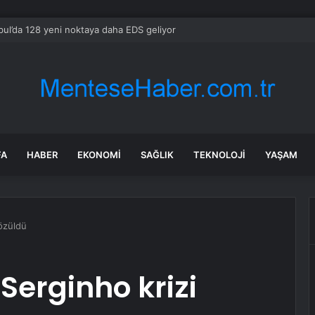
bul’da 128 yeni noktaya daha EDS geliyor
FA
HABER
EKONOMI
SAĞLIK
TEKNOLOJI
YAŞAM
özüldü
Serginho krizi