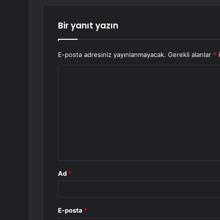
Bir yanıt yazın
E-posta adresiniz yayınlanmayacak.
Gerekli alanlar
*
i
Y
o
r
u
m
*
Ad
*
E-posta
*