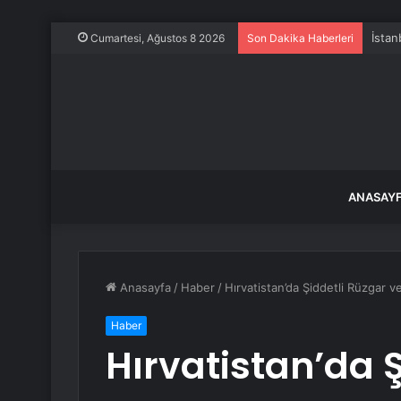
İstan
Cumartesi, Ağustos 8 2026
Son Dakika Haberleri
ANASAY
Anasayfa
/
Haber
/
Hırvatistan’da Şiddetli Rüzgar 
Haber
Hırvatistan’da 