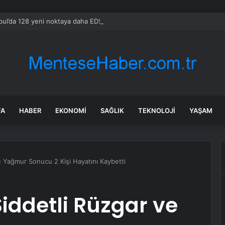
bul’da 128 yeni noktaya daha EDS geliyor
FA
HABER
EKONOMI
SAĞLIK
TEKNOLOJI
YAŞAM
ve Yağmur Sonucu 2 Kişi Hayatını Kaybetti
Şiddetli Rüzgar ve