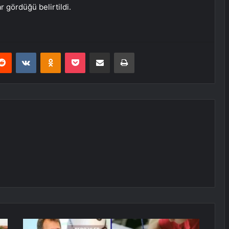
r gördüğü belirtildi.
erest
Reddit
VKontakte
Odnoklassniki
Pocket
E-Posta ile paylaş
Yazdır