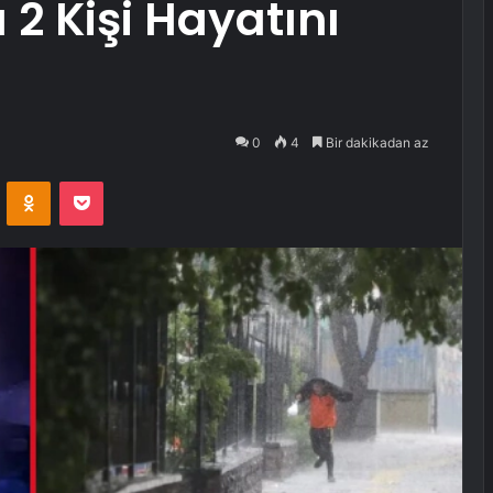
2 Kişi Hayatını
0
4
Bir dakikadan az
VKontakte
Odnoklassniki
Pocket