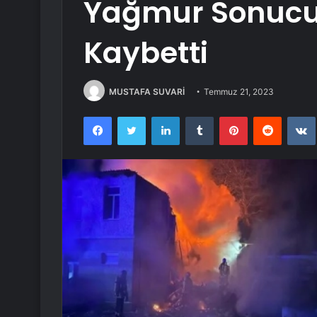
Yağmur Sonucu 
Kaybetti
MUSTAFA SUVARİ
Temmuz 21, 2023
Facebook
Twitter
LinkedIn
Tumblr
Pinterest
Reddit