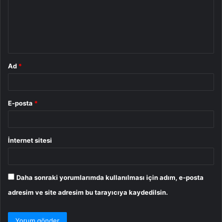
u
m
*
Ad
*
E-posta
*
İnternet sitesi
Daha sonraki yorumlarımda kullanılması için adım, e-posta
adresim ve site adresim bu tarayıcıya kaydedilsin.