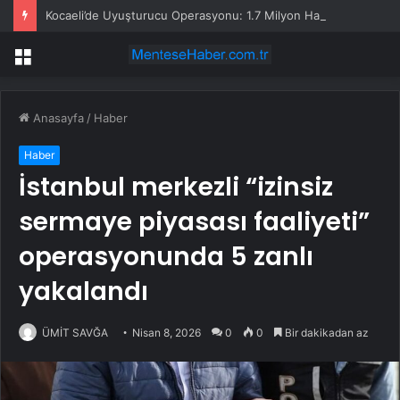
Kocaeli’de Uyuşturucu Operasyonu: 1.7 Milyon Hap Ele Geçirildi
Menü
Anasayfa
/
Haber
Haber
İstanbul merkezli “izinsiz
sermaye piyasası faaliyeti”
operasyonunda 5 zanlı
yakalandı
ÜMİT SAVĞA
Nisan 8, 2026
0
0
Bir dakikadan az