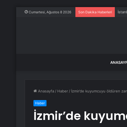
İstan
Cumartesi, Ağustos 8 2026
Son Dakika Haberleri
ANASAY
Anasayfa
/
Haber
/
İzmir’de kuyumcuyu öldüren zanlı
Haber
İzmir’de kuyum