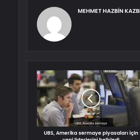
MEHMET HAZBİN KAZB
UBS, Amerika sermaye piyasaları için
yeni liderlerini belirledi