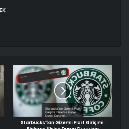
EK
Starbucks'tan Gizemli Flört Girişimi:
Binlerce Kişiye Durup Dururken