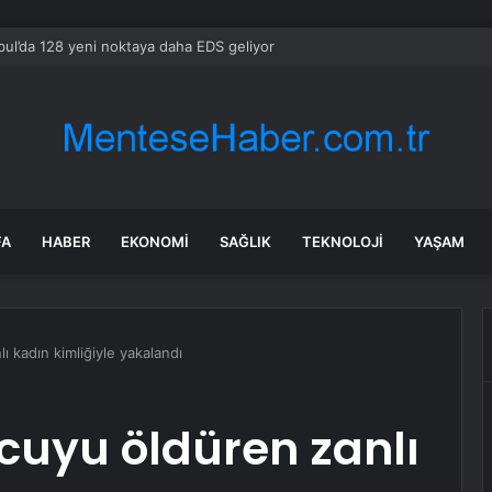
bul’da 128 yeni noktaya daha EDS geliyor
FA
HABER
EKONOMI
SAĞLIK
TEKNOLOJI
YAŞAM
 kadın kimliğiyle yakalandı
cuyu öldüren zanlı