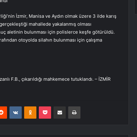
andı
i’nin İzmir, Manisa ve Aydın olmak üzere 3 ilde karış
n gerçekleştiği mahallede yakalanmış olması
suç aletinin bulunması için polislerce keşfe götürüldü.
afından otoyolda silahın bulunması için çalışma
anlı F.B., çıkarıldığı mahkemece tutuklandı. – İZMİR
erest
Reddit
VKontakte
Odnoklassniki
Pocket
E-Posta ile paylaş
Yazdır