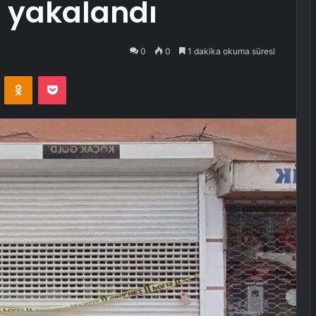
e yakalandı
0
0
1 dakika okuma süresi
VKontakte
Odnoklassniki
Pocket