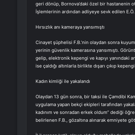
geri dönüp, Bornova’daki özel bir hastanenin oto
İşlemlerinin ardından adliyeye sevk edilen E.Ö.
Hırsızlık anı kameraya yansımıştı
Cinayet şüphelisi F.B.’nin olaydan sonra kuyumc
yerinin güvenlik kamerasına yansımıştı. Görüntü
gelip, elektronik kepengi ve kapıyı yanındaki an
ise çaldığı altınlarla birlikte dışarı çıkıp kepe
Kadın kimliği ile yakalandı
Olaydan 13 gün sonra, bir taksi ile Çamdibi Kam
uygulama yapan bekçi ekipleri tarafından yakala
kadınım ve sonradan erkek oldum” dediği öğreni
belirlenen F.B., gözaltına alınarak emniyete gö