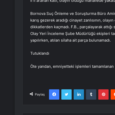
İl il aranan katil, olayın olduğu mahallede yakal
Bornova Suç Önleme ve Soruşturma Büro Amirliğ
karış gezerek aradığı cinayet zanlısının, olayı
dikkatlerden kaçmadı. F.B., parçalayarak attığı 
Olay Yeri İnceleme Şube Müdürlüğü ekipleri tar
yapılırken, atılan silaha ait parça bulunamadı.
Tutuklandı
Öte yandan, emniyetteki işlemleri tamamlanan z
Facebook
Twitter
LinkedIn
Tumblr
Pint
Paylaş