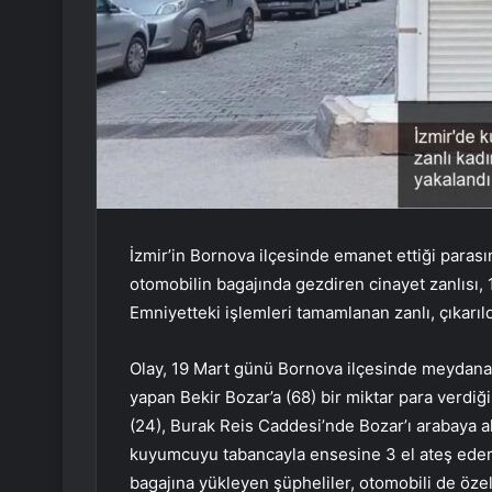
İzmir’in Bornova ilçesinde emanet ettiği paras
otomobilin bagajında gezdiren cinayet zanlısı, 1
Emniyetteki işlemleri tamamlanan zanlı, çıkarı
Olay, 19 Mart günü Bornova ilçesinde meydana g
yapan Bekir Bozar’a (68) bir miktar para verdiği 
(24), Burak Reis Caddesi’nde Bozar’ı arabaya al
kuyumcuyu tabancayla ensesine 3 el ateş edere
bagajına yükleyen şüpheliler, otomobili de özel