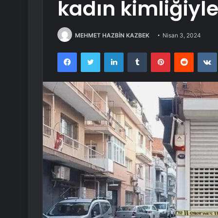
kadın kimliğiyl
MEHMET HAZBİN KAZBEK
Nisan 3, 2024
Facebook
Twitter
LinkedIn
Tumblr
Pinterest
Reddit