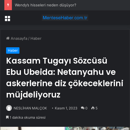
Wendy’s hisseleri neden düşüyor?
Menü
Anasayfa
/
Haber
Haber
Kassam Tugayı Sözcüsü
Ebu Ubeida: Netanyahu ve
askerlerine diz çökeceklerini
müjdeliyoruz
NESLİHAN MALÇOK
Kasım 1, 2023
0
5
1 dakika okuma süresi