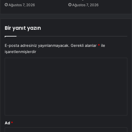
Ağustos 7, 2026
Ağustos 7, 2026
Bir yanıt yazın
E-posta adresiniz yayınlanmayacak.
Gerekli alanlar
*
ile
işaretlenmişlerdir
Y
o
r
u
m
*
Ad
*