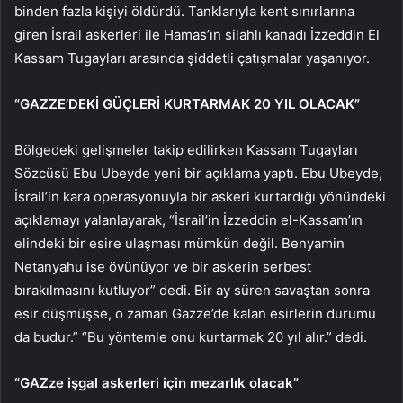
binden fazla kişiyi öldürdü. Tanklarıyla kent sınırlarına
giren İsrail askerleri ile Hamas’ın silahlı kanadı İzzeddin El
Kassam Tugayları arasında şiddetli çatışmalar yaşanıyor.
“GAZZE’DEKİ GÜÇLERİ KURTARMAK 20 YIL OLACAK”
Bölgedeki gelişmeler takip edilirken Kassam Tugayları
Sözcüsü Ebu Ubeyde yeni bir açıklama yaptı. Ebu Ubeyde,
İsrail’in kara operasyonuyla bir askeri kurtardığı yönündeki
açıklamayı yalanlayarak, “İsrail’in İzzeddin el-Kassam’ın
elindeki bir esire ulaşması mümkün değil. Benyamin
Netanyahu ise övünüyor ve bir askerin serbest
bırakılmasını kutluyor” dedi. Bir ay süren savaştan sonra
esir düşmüşse, o zaman Gazze’de kalan esirlerin durumu
da budur.” “Bu yöntemle onu kurtarmak 20 yıl alır.” dedi.
“GAZze işgal askerleri için mezarlık olacak”