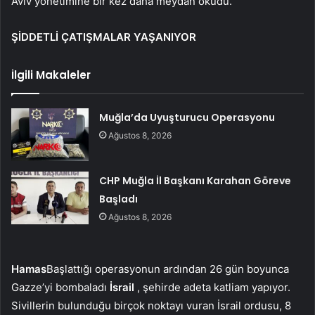
Aviv yönetimine bir kez daha meydan okudu.
ŞİDDETLİ ÇATIŞMALAR YAŞANIYOR
İlgili Makaleler
Muğla’da Uyuşturucu Operasyonu
Ağustos 8, 2026
CHP Muğla İl Başkanı Karahan Göreve
Başladı
Ağustos 8, 2026
Hamas
Başlattığı operasyonun ardından 26 gün boyunca
Gazze’yi bombaladı
İsrail
, şehirde adeta katliam yapıyor.
Sivillerin bulunduğu birçok noktayı vuran İsrail ordusu, 8