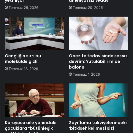
yetmiyor!
ameliyatsız tedavi
Temmuz 26, 2026
Temmuz 20, 2026
Gençliğin sırrı bu
Obezite tedavisinde sessiz
molekülde gizli
devrim: Yutulabilir mide
balonu
Temmuz 18, 2026
Temmuz 1, 2026
Koruyucu aile yanındaki
Zayıflama takviyelerindeki
çocuklara “bütünleşik
‘bitkisel’ kelimesi sizi