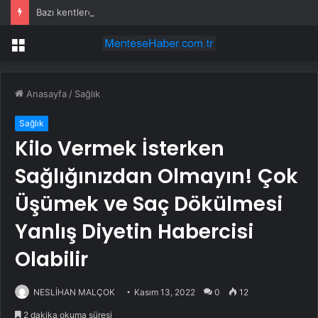
Bazı kentlerde görülen çekirge yoğunluğu ne anlama geliyor?
Menü
Anasayfa
/
Sağlık
Sağlık
Kilo Vermek İsterken
Sağlığınızdan Olmayın! Çok
Üşümek ve Saç Dökülmesi
Yanlış Diyetin Habercisi
Olabilir
NESLİHAN MALÇOK
Kasım 13, 2022
0
12
2 dakika okuma süresi