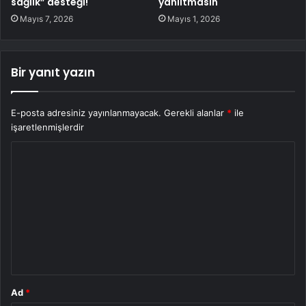
sağlık” desteği!
yanıltmasın
Mayıs 7, 2026
Mayıs 1, 2026
Bir yanıt yazın
E-posta adresiniz yayınlanmayacak.
Gerekli alanlar
*
ile
işaretlenmişlerdir
Y
o
r
u
m
*
Ad
*