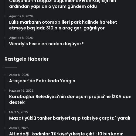
Okuyanların boğazı düğümlendi! Eren Kaşıkçı’nın
ardından yapılan o yorum gündem oldu
Ağustos 8, 2026
Lüks markanın otomobilleri park halinde hareket
etmeye başladı: 310 bin araç geri çağrılıyor
Ağustos 8, 2026
Wendy’s hisseleri neden düşüyor?
Rastgele Haberler
Aralık 8, 2025
Ataşehir’de Fabrikada Yangın
Haziran 16, 2025
Karabağlar Belediyesi’nin dönüşüm projesi’ne İZKA’dan
destek
Mart 5, 2025
Mazot yüklü tanker bariyeri aşıp taksiye çarptı: 1 yaralı
Aralık 1, 2025
Altındağlı kadınlar Türkiye’yi keşfe çıktı: 10 bin kadın