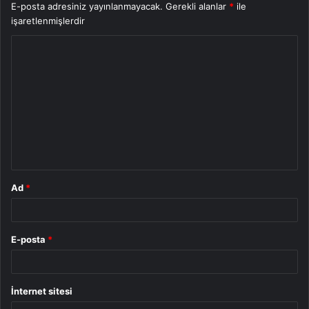
E-posta adresiniz yayınlanmayacak.
Gerekli alanlar
*
ile
işaretlenmişlerdir
Y
o
r
u
m
*
Ad
*
E-posta
*
İnternet sitesi