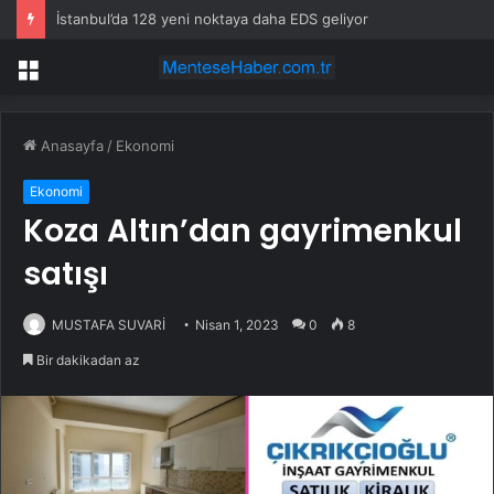
İstanbul’da 128 yeni noktaya daha EDS geliyor
Menü
Anasayfa
/
Ekonomi
Ekonomi
Koza Altın’dan gayrimenkul
satışı
MUSTAFA SUVARİ
Nisan 1, 2023
0
8
Bir dakikadan az