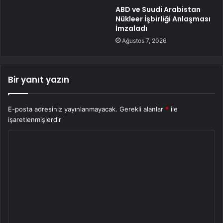
ABD ve Suudi Arabistan
Nükleer İşbirliği Anlaşması
İmzaladı
Ağustos 7, 2026
Bir yanıt yazın
E-posta adresiniz yayınlanmayacak.
Gerekli alanlar
*
ile
işaretlenmişlerdir
Y
o
r
u
m
*