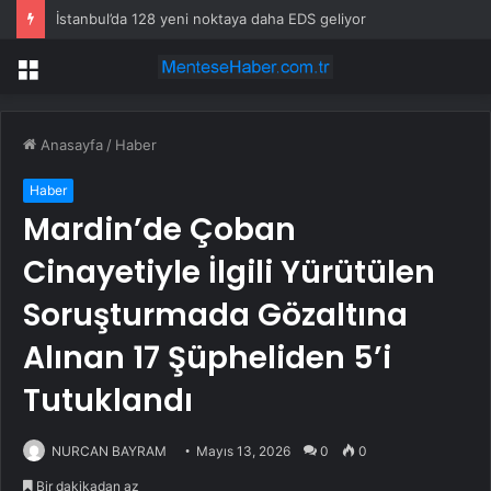
İstanbul’da 128 yeni noktaya daha EDS geliyor
Menü
Anasayfa
/
Haber
Haber
Mardin’de Çoban
Cinayetiyle İlgili Yürütülen
Soruşturmada Gözaltına
Alınan 17 Şüpheliden 5’i
Tutuklandı
NURCAN BAYRAM
Mayıs 13, 2026
0
0
Bir dakikadan az