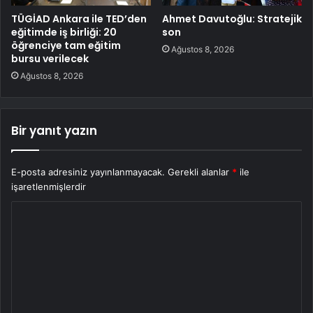
TÜGİAD Ankara ile TED’den
Ahmet Davutoğlu: Stratejik
eğitimde iş birliği: 20
son
öğrenciye tam eğitim
Ağustos 8, 2026
bursu verilecek
Ağustos 8, 2026
Bir yanıt yazın
E-posta adresiniz yayınlanmayacak.
Gerekli alanlar
*
ile
işaretlenmişlerdir
Y
o
r
u
m