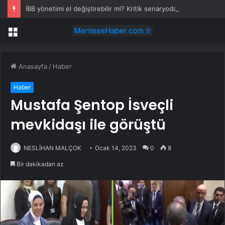
İBB yönetimi el değiştirebilir mi? Kritik senaryoda 10 üye detayı
Menü
Anasayfa
/
Haber
Haber
Mustafa Şentop İsveçli
mevkidaşı ile görüştü
NESLİHAN MALÇOK
Ocak 14, 2023
0
8
Bir dakikadan az