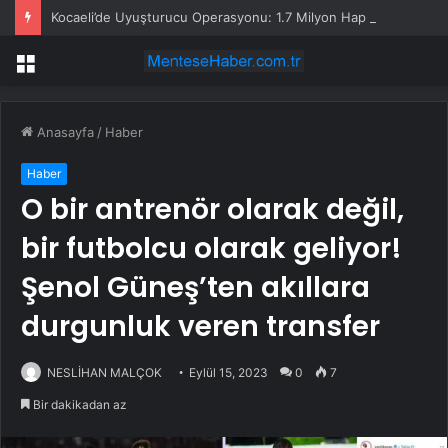
Kocaeli’de Uyuşturucu Operasyonu: 1.7 Milyon Hap Ele Geçirildi
Menü
Anasayfa
/
Haber
Haber
O bir antrenör olarak değil,
bir futbolcu olarak geliyor!
Şenol Güneş’ten akıllara
durgunluk veren transfer
NESLİHAN MALÇOK
Eylül 15, 2023
0
7
Bir dakikadan az