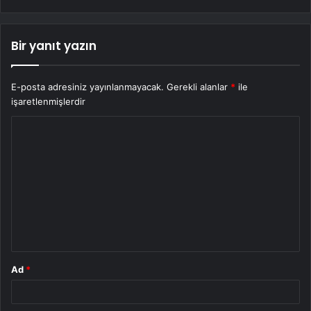
Bir yanıt yazın
E-posta adresiniz yayınlanmayacak.
Gerekli alanlar
*
ile
işaretlenmişlerdir
Y
o
r
u
m
*
Ad
*