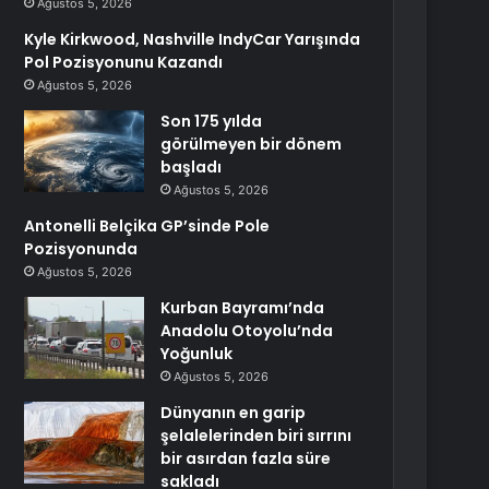
Ağustos 5, 2026
Kyle Kirkwood, Nashville IndyCar Yarışında
Pol Pozisyonunu Kazandı
Ağustos 5, 2026
Son 175 yılda
görülmeyen bir dönem
başladı
Ağustos 5, 2026
Antonelli Belçika GP’sinde Pole
Pozisyonunda
Ağustos 5, 2026
Kurban Bayramı’nda
Anadolu Otoyolu’nda
Yoğunluk
Ağustos 5, 2026
Dünyanın en garip
şelalelerinden biri sırrını
bir asırdan fazla süre
sakladı