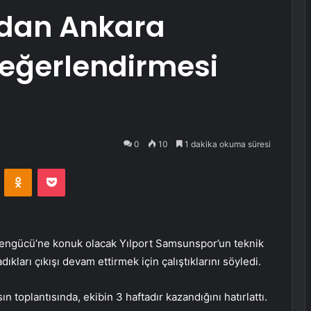
’dan Ankara
eğerlendirmesi
0
10
1 dakika okuma süresi
VKontakte
Odnoklassniki
Pocket
örengücü’ne konuk olacak Yılport Samsunspor’un teknik
kları çıkışı devam ettirmek için çalıştıklarını söyledi.
n toplantısında, ekibin 3 haftadır kazandığını hatırlattı.