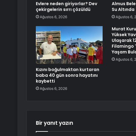
Evlere neden giriyorlar? Dev
Almus Bele
çekirgelerin sırrı çözüldü
Su Altında
Ağustos 6, 2026
Ağustos 6, 
Murat Kurum
Yüksek Yav
Ulaşarak 1
Filamingo 
Yaşam Bul
Ağustos 6, 
Kızını boğulmaktan kurtaran
baba 40 gün sonra hayatını
kaybetti
Ağustos 6, 2026
Bir yanıt yazın