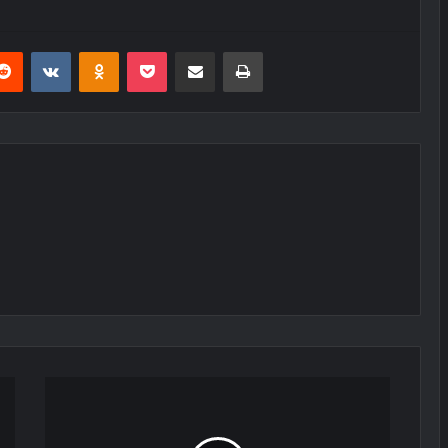
erest
Reddit
VKontakte
Odnoklassniki
Pocket
E-Posta ile paylaş
Yazdır