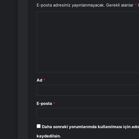
E-posta adresiniz yayınlanmayacak.
Gerekli alanlar
*
i
Y
o
r
u
m
*
Ad
*
E-posta
*
Daha sonraki yorumlarımda kullanılması için adı
kaydedilsin.