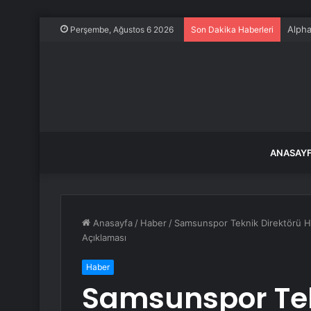
Alpha
Perşembe, Ağustos 6 2026
Son Dakika Haberleri
ANASAY
Anasayfa
/
Haber
/
Samsunspor Teknik Direktörü H
Açıklaması
Haber
Samsunspor Tek