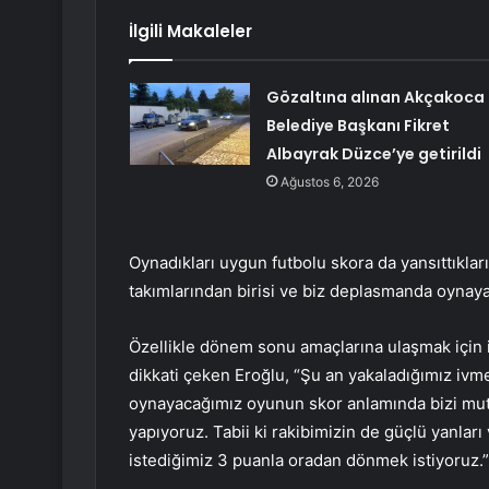
İlgili Makaleler
Gözaltına alınan Akçakoca
Belediye Başkanı Fikret
Albayrak Düzce’ye getirildi
Ağustos 6, 2026
Oynadıkları uygun futbolu skora da yansıttıklar
takımlarından birisi ve biz deplasmanda oynayac
Özellikle dönem sonu amaçlarına ulaşmak için i
dikkati çeken Eroğlu, “Şu an yakaladığımız iv
oynayacağımız oyunun skor anlamında bizi mutl
yapıyoruz. Tabii ki rakibimizin de güçlü yanları
istediğimiz 3 puanla oradan dönmek istiyoruz.” t