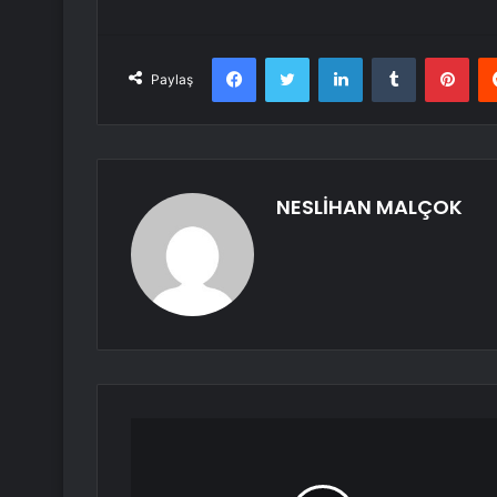
Facebook
Twitter
LinkedIn
Tumblr
Pint
Paylaş
NESLİHAN MALÇOK