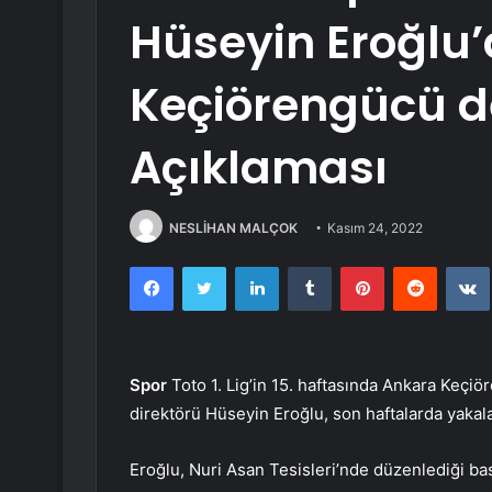
Hüseyin Eroğlu
Keçiörengücü d
Açıklaması
NESLİHAN MALÇOK
Kasım 24, 2022
Facebook
Twitter
LinkedIn
Tumblr
Pinterest
Reddit
Spor
Toto 1. Lig’in 15. haftasında Ankara Keçi
direktörü Hüseyin Eroğlu, son haftalarda yakaladı
Eroğlu, Nuri Asan Tesisleri’nde düzenlediği bası