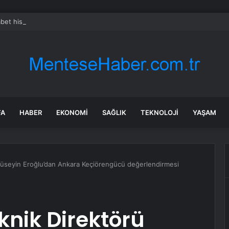
bet hisseleri yapay zeka öncüsü Jeff Dean’in ayrılmasıyla %5 düştü
FA
HABER
EKONOMI
SAĞLIK
TEKNOLOJI
YAŞAM
üseyin Eroğlu’dan Ankara Keçiörengücü değerlendirmesi
nik Direktörü