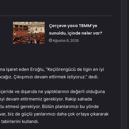
Çerçeve yasa TBMM’ye
sunuldu, içinde neler var?
Ağustos 6, 2026
ına işaret eden Eroğlu, “Keçiörengücü de ligin en iyi
ağız. Çıkışımızı devam ettirmek istiyoruz.” dedi.
çeride ve dışarıda ne yaptıklarının değerli olduğuna
meyi devam ettirmemiz gerekiyor. Rakip sahada
u etmesi gerekiyor. Bütün planlarımızı bu yönde
 var, biz de güçlü yanlarımızı daha çok ortaya çıkararak
abirlerini kullandı.