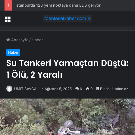
İstanbul’da 128 yeni noktaya daha EDS geliyor
Menü
Anasayfa
/
Haber
Haber
Su Tankeri Yamaçtan Düştü:
1 Ölü, 2 Yaralı
ÜMİT SAVĞA
Ağustos 5, 2025
0
0
Bir dakikadan az