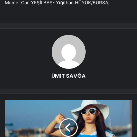
Memet Can YEŞİLBAŞ- Yiğithan HÜYÜK/BURSA,
ÜMİT SAVĞA