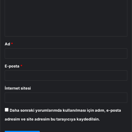
r
u
m
*
Ad
*
E-posta
*
İnternet sitesi
Daha sonraki yorumlarımda kullanılması için adım, e-posta
adresim ve site adresim bu tarayıcıya kaydedilsin.