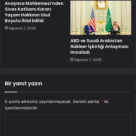
Anayasa Mahkemesi’nden
Sivas Katliamı Kararı:
Yaşam Hakkının Usul
Boyutu İhlal Edildi
Ağustos 7, 2026
ABD ve Suudi Arabistan
Nükleer İşbirliği Anlaşması
İmzaladı
Ağustos 7, 2026
Bir yanıt yazın
E-posta adresiniz yayınlanmayacak.
Gerekli alanlar
*
ile
işaretlenmişlerdir
Y
o