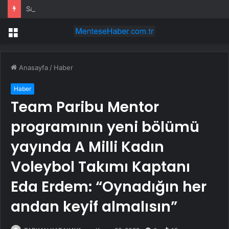
Sadece tank değil: Almanya’nın yeni savaş planı dikkat çekti
Menü
Anasayfa
/
Haber
Haber
Team Paribu Mentor
programının yeni bölümü
yayında A Milli Kadın
Voleybol Takımı Kaptanı
Eda Erdem: “Oynadığın her
andan keyif almalısın”