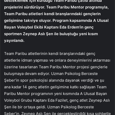
desteklemek için kurduğu Team Paribu çatısı altında
projelerini sürdürüyor. Team Paribu Mentor programıyla,
Team Paribu atletleri kendi branşlarındaki gençlerin
gelişimine takviye oluyor. Program kapsamında A Ulusal
Bayan Voleybol Ekibi Kaptanı Eda Erdem’in genç
sportmen Zeynep Aslı Şen ile buluştuğu yeni kısım
yayınlandı.
Team Paribu atletlerinin kendi branşlarındaki genç
atletlerle idman yapması ve onlara deneyimlerini aktarması
üzerine tasarlanan Team Paribu Mentor projesi gençlerle
buluşmaya devam ediyor. Uzman Psikolog Berceste
Şeber’in spor psikolojisi alanında dayanak verdiği ve şu
ana kadar 14 genç atletin gelişimine katkı sağlayan Team
Paribu Mentor programının yeni kısmında A Ulusal Bayan
Voleybol Grubu Kaptanı Eda Fazilet, genç atlet Zeynep Aslı
Şen ile bir ortaya geldi.
Uzman Psikolog Berceste
Şeber’in,
Zeynep Aslı Şen
ile gerçekleştirdiği kısa sohbetle