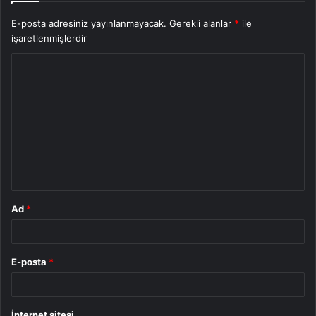
E-posta adresiniz yayınlanmayacak.
Gerekli alanlar
*
ile
işaretlenmişlerdir
Y
o
r
u
m
*
Ad
*
E-posta
*
İnternet sitesi