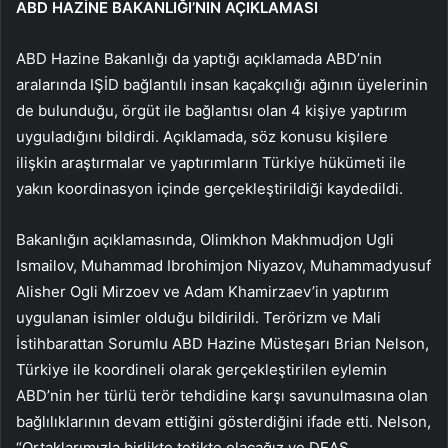
ABD HAZİNE BAKANLIĞI’NIN AÇIKLAMASI
ABD Hazine Bakanlığı da yaptığı açıklamada ABD’nin
aralarında IŞİD bağlantılı insan kaçakçılığı ağının üyelerinin
de bulunduğu, örgüt ile bağlantısı olan 4 kişiye yaptırım
uyguladığını bildirdi. Açıklamada, söz konusu kişilere
ilişkin araştırmalar ve yaptırımların Türkiye hükümeti ile
yakın koordinasyon içinde gerçekleştirildiği kaydedildi.
Bakanlığın açıklamasında, Olimkhon Makhmudjon Ugli
Ismailov, Muhammad Ibrohimjon Niyazov, Muhammadyusuf
Alisher Ogli Mirzoev ve Adam Khamirzaev’in yaptırım
uygulanan isimler olduğu bildirildi. Terörizm ve Mali
İstihbarattan Sorumlu ABD Hazine Müsteşarı Brian Nelson,
Türkiye ile koordineli olarak gerçekleştirilen eylemin
ABD’nin her türlü terör tehdidine karşı savunulmasına olan
bağlılıklarının devam ettiğini gösterdiğini ifade etti. Nelson,
“Ortaklarımızla birlikte tetikte olacağız ve DEAŞ