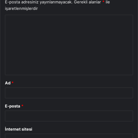
E-posta adresiniz yayınlanmayacak.
Gerekli alanlar
*
ile
işaretlenmişlerdir
Y
o
r
u
m
*
Ad
*
E-posta
*
İnternet sitesi