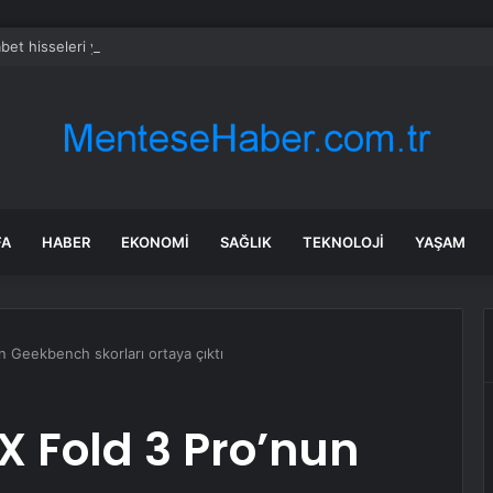
bet hisseleri yapay zeka öncüsü Jeff Dean’in ayrılmasıyla %5 düştü
FA
HABER
EKONOMI
SAĞLIK
TEKNOLOJI
YAŞAM
n Geekbench skorları ortaya çıktı
 X Fold 3 Pro’nun