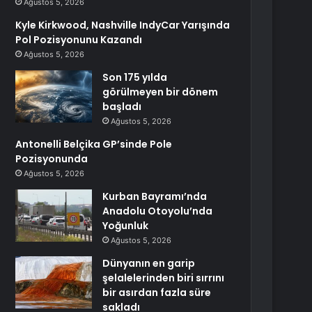
Ağustos 5, 2026
Kyle Kirkwood, Nashville IndyCar Yarışında
Pol Pozisyonunu Kazandı
Ağustos 5, 2026
Son 175 yılda
görülmeyen bir dönem
başladı
Ağustos 5, 2026
Antonelli Belçika GP’sinde Pole
Pozisyonunda
Ağustos 5, 2026
Kurban Bayramı’nda
Anadolu Otoyolu’nda
Yoğunluk
Ağustos 5, 2026
Dünyanın en garip
şelalelerinden biri sırrını
bir asırdan fazla süre
sakladı