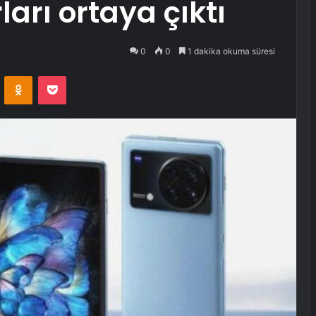
arı ortaya çıktı
0
0
1 dakika okuma süresi
VKontakte
Odnoklassniki
Pocket