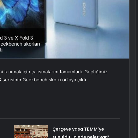
ini tanımak için çalışmalarını tamamladı. Geçtiğimiz
d 3 serisinin Geekbench skoru ortaya çıktı.
Çerçeve yasa TBMM’ye
sunuldu, içinde neler var?