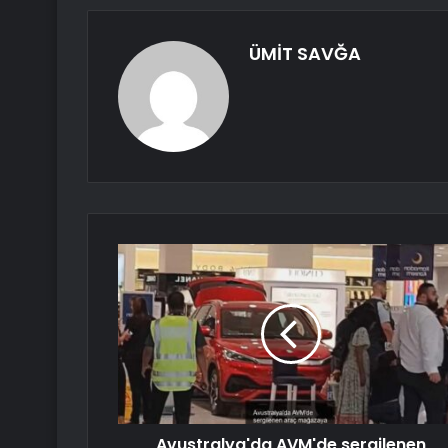
ÜMİT SAVĞA
Avustralya'da AVM'de sergilenen