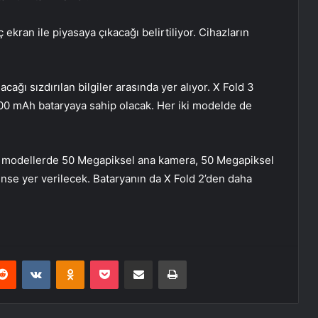
 ekran ile piyasaya çıkacağı belirtiliyor. Cihazların
acağı sızdırılan bilgiler arasında yer alıyor. X Fold 3
00 mAh bataryaya sahip olacak. Her iki modelde de
en modellerde 50 Megapiksel ana kamera, 50 Megapiksel
ense yer verilecek. Bataryanın da X Fold 2’den daha
erest
Reddit
VKontakte
Odnoklassniki
Pocket
E-Posta ile paylaş
Yazdır