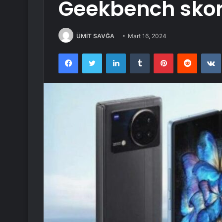
Geekbench skorl
ÜMİT SAVĞA
Mart 16, 2024
Facebook
Twitter
LinkedIn
Tumblr
Pinterest
Reddit