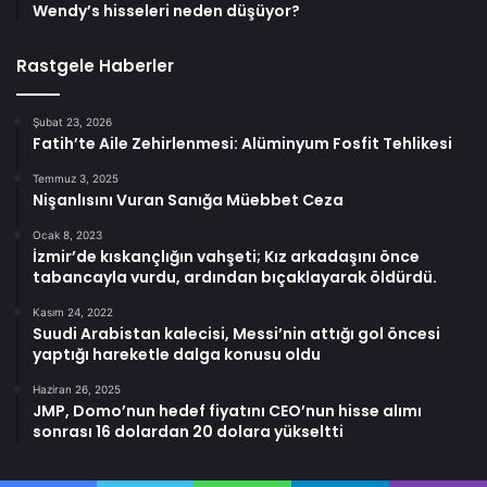
Wendy’s hisseleri neden düşüyor?
Rastgele Haberler
Şubat 23, 2026
Fatih’te Aile Zehirlenmesi: Alüminyum Fosfit Tehlikesi
Temmuz 3, 2025
Nişanlısını Vuran Sanığa Müebbet Ceza
Ocak 8, 2023
İzmir’de kıskançlığın vahşeti; Kız arkadaşını önce
tabancayla vurdu, ardından bıçaklayarak öldürdü.
Kasım 24, 2022
Suudi Arabistan kalecisi, Messi’nin attığı gol öncesi
yaptığı hareketle dalga konusu oldu
Haziran 26, 2025
JMP, Domo’nun hedef fiyatını CEO’nun hisse alımı
sonrası 16 dolardan 20 dolara yükseltti