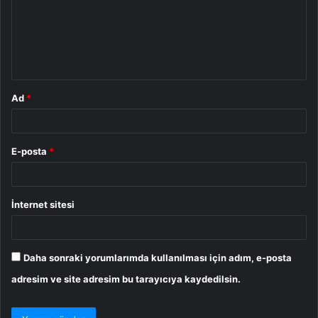
u
m
*
Ad
*
E-posta
*
İnternet sitesi
Daha sonraki yorumlarımda kullanılması için adım, e-posta
adresim ve site adresim bu tarayıcıya kaydedilsin.