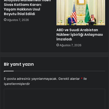
Anayasa Mahkemesi’nden
Sivas Katliamı Kararı:
Yaşam Hakkının Usul
Boyutu İhlal Edildi
Ağustos 7, 2026
ABD ve Suudi Arabistan
Nükleer İşbirliği Anlaşması
İmzaladı
Ağustos 7, 2026
Bir yanıt yazın
E-posta adresiniz yayınlanmayacak.
Gerekli alanlar
*
ile
işaretlenmişlerdir
Y
o
r