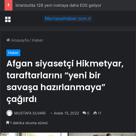
İstanbul’da 128 yeni noktaya daha EDS geliyor
Menü
Anasayfa
/
Haber
Haber
Afgan siyasetçi Hikmetyar,
taraftarlarını “yeni bir
savaşa hazırlanmaya”
çağırdı
MUSTAFA SUVARİ
Aralık 15, 2022
0
11
1 dakika okuma süresi