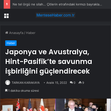
Ne tel örgü ne silah… Çitlerin etrafındaki kırmızı bayrakların sırrı ortaya çıktı
Menü
Anasayfa
/
Haber
Haber
Japonya ve Avustralya,
Hint-Pasifik’te savunma
işbirliğini güçlendirecek
TARKAN KARAKAYA
Aralık 15, 2022
0
9
1 dakika okuma süresi