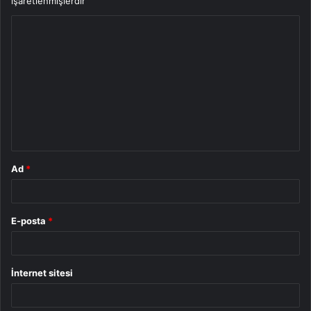
işaretlenmişlerdir
Y
o
r
u
m
*
Ad
*
E-posta
*
İnternet sitesi