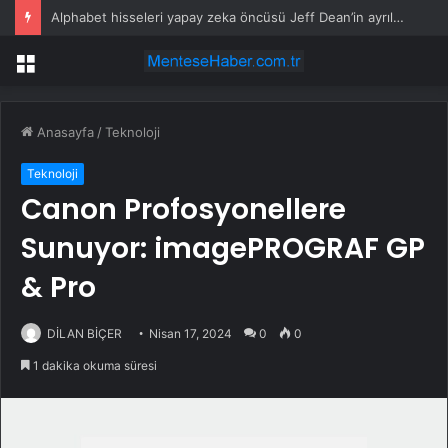
Alphabet hisseleri yapay zeka öncüsü Jeff Dean’in ayrılmasıyla %5 düştü
Menü
Anasayfa
/
Teknoloji
Teknoloji
Canon Profosyonellere
Sunuyor: imagePROGRAF GP
& Pro
DİLAN BİÇER
Nisan 17, 2024
0
0
1 dakika okuma süresi