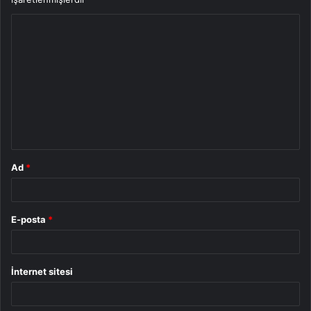
Y
o
r
u
m
*
Ad
*
E-posta
*
İnternet sitesi