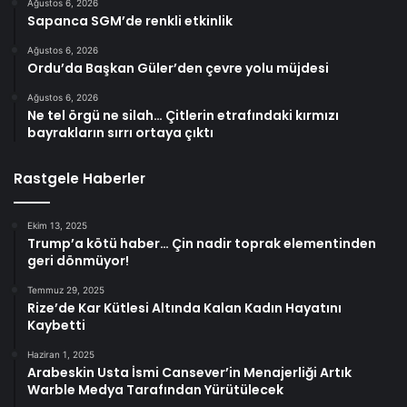
Ağustos 6, 2026
Sapanca SGM’de renkli etkinlik
Ağustos 6, 2026
Ordu’da Başkan Güler’den çevre yolu müjdesi
Ağustos 6, 2026
Ne tel örgü ne silah… Çitlerin etrafındaki kırmızı
bayrakların sırrı ortaya çıktı
Rastgele Haberler
Ekim 13, 2025
Trump’a kötü haber… Çin nadir toprak elementinden
geri dönmüyor!
Temmuz 29, 2025
Rize’de Kar Kütlesi Altında Kalan Kadın Hayatını
Kaybetti
Haziran 1, 2025
Arabeskin Usta İsmi Cansever’in Menajerliği Artık
Warble Medya Tarafından Yürütülecek