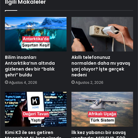
İlgili Makaleler
Bilim insanları
Akıllı telefonunuz
Antarktika’nın altında
normalden daha mı yavaş
gizlenen dev bir “balık
şarj oluyor? İşte gerçek
şehri” buldu
nedeni
Ağustos 4, 2026
Ağustos 2, 2026
Kimi K3 ile ses getiren
İlk kez yabancı bir savaş