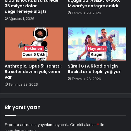
Moonshot AI, kısa sürede
uçağında: ASELFLIR-500,
35 milyar dolar
Mwari’ye entegre edildi
değerlemeye ulaştı
Temmuz 29, 2026
Ağustos 1, 2026
Anthropic, Opus 5’i tanıttı:
Süreli GTA 6 kodları için
Bu sefer devrim yok, verim
Rockstar’a tepki yağıyor!
var
Temmuz 28, 2026
Temmuz 28, 2026
Bir yanıt yazın
E-posta adresiniz yayınlanmayacak.
Gerekli alanlar
*
ile
işaretlenmişlerdir