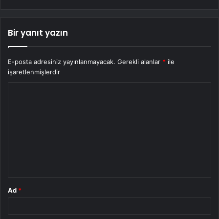
Bir yanıt yazın
E-posta adresiniz yayınlanmayacak.
Gerekli alanlar
*
ile
işaretlenmişlerdir
Y
o
r
u
m
*
Ad
*