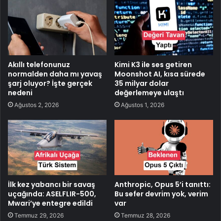
Akıllı telefonunuz
Kimi K3 ile ses getiren
normalden daha mı yavaş
Moonshot AI, kısa sürede
şarj oluyor? İşte gerçek
35 milyar dolar
nedeni
değerlemeye ulaştı
Ağustos 2, 2026
Ağustos 1, 2026
İlk kez yabancı bir savaş
Anthropic, Opus 5’i tanıttı:
uçağında: ASELFLIR-500,
Bu sefer devrim yok, verim
Mwari’ye entegre edildi
var
Temmuz 29, 2026
Temmuz 28, 2026