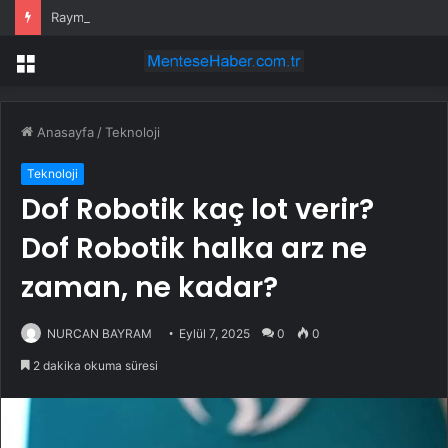
Raymond James Ağustos Ayı İçin En İyi Sağlık Hisselerini Açıkladı
Menü
Anasayfa
/
Teknoloji
Teknoloji
Dof Robotik kaç lot verir?
Dof Robotik halka arz ne
zaman, ne kadar?
NURCAN BAYRAM
Eylül 7, 2025
0
0
2 dakika okuma süresi