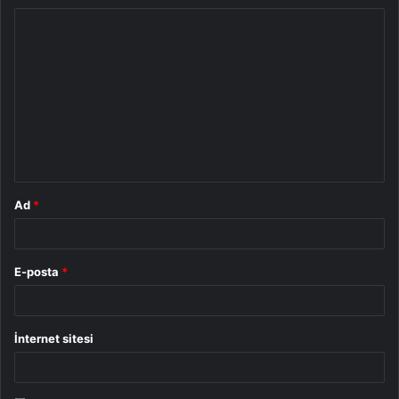
Y
o
r
u
m
*
Ad
*
E-posta
*
İnternet sitesi