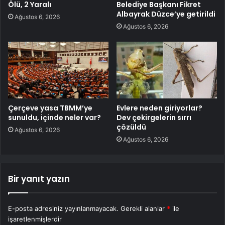
Ölü, 2 Yaralı
Belediye Başkanı Fikret
Albayrak Düzce’ye getirildi
Ağustos 6, 2026
Ağustos 6, 2026
Çerçeve yasa TBMM’ye
Evlere neden giriyorlar?
sunuldu, içinde neler var?
Dev çekirgelerin sırrı
çözüldü
Ağustos 6, 2026
Ağustos 6, 2026
Bir yanıt yazın
E-posta adresiniz yayınlanmayacak.
Gerekli alanlar
*
ile
işaretlenmişlerdir