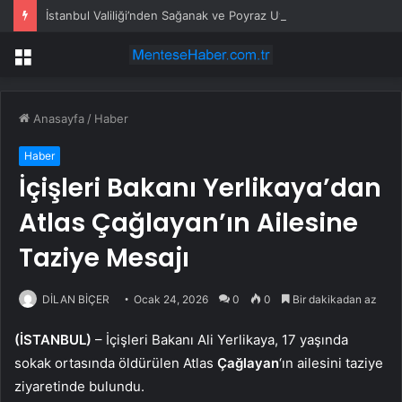
İstanbul Valiliği’nden Sağanak ve Poyraz Uyarısı
Menü
Anasayfa
/
Haber
Haber
İçişleri Bakanı Yerlikaya’dan
Atlas Çağlayan’ın Ailesine
Taziye Mesajı
DİLAN BİÇER
Ocak 24, 2026
0
0
Bir dakikadan az
(İSTANBUL)
– İçişleri Bakanı Ali Yerlikaya, 17 yaşında
sokak ortasında öldürülen Atlas
Çağlayan
‘ın ailesini taziye
ziyaretinde bulundu.