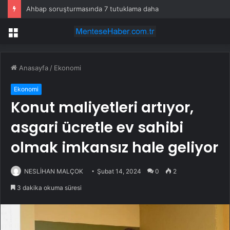
Ahbap soruşturmasında 7 tutuklama daha
Menü
Anasayfa
/
Ekonomi
Ekonomi
Konut maliyetleri artıyor,
asgari ücretle ev sahibi
olmak imkansız hale geliyor
NESLİHAN MALÇOK
Şubat 14, 2024
0
2
3 dakika okuma süresi