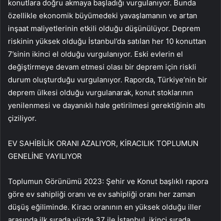
konutlara doğru akmaya başladığı vurgulanıyor. Bunda
özellikle ekonomik büyümedeki yavaşlamanın ve artan
inşaat maliyetlerinin etkili olduğu düşünülüyor. Deprem
riskinin yüksek olduğu İstanbul’da satılan her 10 konuttan
7’sinin ikinci el olduğu vurgulanıyor. Eski evlerin el
değiştirmeye devam etmesi olası bir deprem için riskli
durum oluşturduğu vurgulanıyor. Raporda, Türkiye’nin bir
deprem ülkesi olduğu vurgulanarak, konut stoklarının
yenilenmesi ve dayanıklı hale getirilmesi gerektiğinin altı
çiziliyor.
EV SAHİBİLİK ORANI AZALIYOR, KİRACILIK TOPLUMUN
GENELİNE YAYILIYOR
Toplumun Görünümü 2023: Şehir ve Konut başlıklı rapora
göre ev sahipliği oranı ve ev sahipliği oranı her zaman
düşüş eğiliminde. Kiracı oranının en yüksek olduğu iller
arasında ilk sırada yüzde 37 ile İstanbul, ikinci sırada