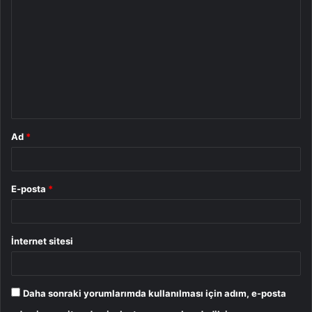
o
r
u
m
*
Ad
*
E-posta
*
İnternet sitesi
Daha sonraki yorumlarımda kullanılması için adım, e-posta