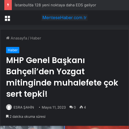
İstanbul’da 128 yeni noktaya daha EDS geliyor
Menü
Anasayfa
/
Haber
Haber
MHP Genel Başkanı
Bahçeli’den Yozgat
mitinginde muhalefete çok
sert tepki!
ESRA ŞAHİN
Mayıs 11, 2023
0
4
2 dakika okuma süresi