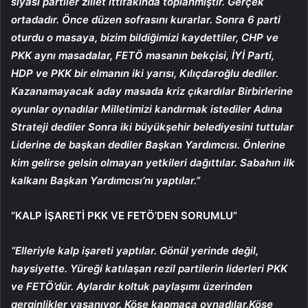
siyasi partiler zillet ittifakında toplanmıştır. Gerçek
ortadadır. Önce düzen sofrasını kurarlar. Sonra 6 parti
oturdu o masaya, bizim bildiğimizi kaydettiler, CHP ve
PKK aynı masadalar, FETÖ masanın bekçisi, İYİ Parti,
HDP ve PKK bir elmanın iki yarısı, Kılıçdaroğlu dediler.
Kazanamayacak aday masada kriz çıkardılar Birbirlerine
oyunlar oynadılar Milletimizi kandırmak istediler Adına
Strateji dediler Sonra iki büyükşehir belediyesini tuttular
Liderine de başkan dediler Başkan Yardımcısı. Önlerine
kim gelirse gelsin olmayan yetkileri dağıttılar. Sabahın ilk
kalkanı Başkan Yardımcısı’nı yaptılar.”
“KALP İŞARETİ PKK VE FETÖ’DEN SORUMLU”
“Elleriyle kalp işareti yaptılar. Gönül yerinde değil,
haysiyette. Yüreği katılaşan rezil partilerin liderleri PKK
ve FETÖ’dür. Aylardır koltuk paylaşımı üzerinden
gerginlikler yaşanıyor. Köşe kapmaca oynadılar.Köşe