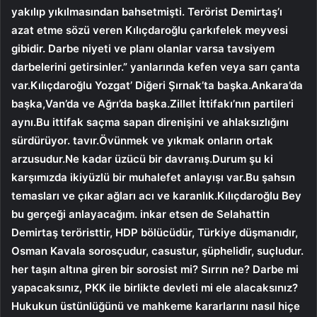
yakılıp yıkılmasından bahsetmişti. Terörist Demirtaş’ı
azat etme sözü veren Kılıçdaroğlu çarkıfelek meyvesi
gibidir. Darbe niyeti ve planı olanlar varsa tavsiyem
darbelerini getirsinler.” yanlarında kefen veya sarı çanta
var.Kılıçdaroğlu Yozgat’ Diğeri Şırnak’ta başka.Ankara’da
başka,Van’da ve Ağrı’da başka.Zillet İttifakı’nın partileri
aynı.Bu ittifak saçma sapan direnişini ve ahlaksızlığını
sürdürüyor. tavır.Övünmek ve yıkmak onların ortak
arzusudur.Ne kadar üzücü bir davranış.Durum şu ki
karşımızda ikiyüzlü bir muhalefet anlayışı var.Bu şahsın
temasları ve çıkar ağları acı ve karanlık.Kılıçdaroğlu Bey
bu gerçeği anlayacağım. inkar etsen de Selahattin
Demirtaş teröristtir, HDP bölücüdür, Türkiye düşmanıdır,
Osman Kavala sorosçudur, casustur, şüphelidir, suçludur.
her taşın altına giren bir sorosist mi? Sırrın ne? Darbe mi
yapacaksınız, PKK ile birlikte devleti mi ele alacaksınız?
Hukukun üstünlüğünü ve mahkeme kararlarını nasıl hiçe