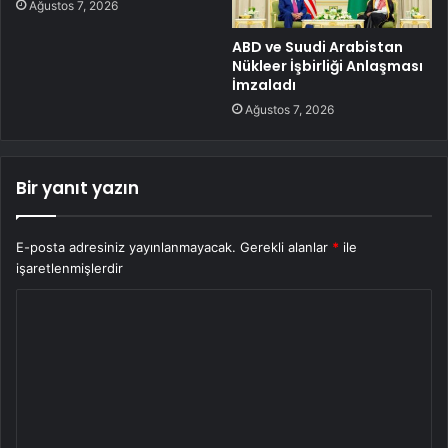
Ağustos 7, 2026
ABD ve Suudi Arabistan
Nükleer İşbirliği Anlaşması
İmzaladı
Ağustos 7, 2026
Bir yanıt yazın
E-posta adresiniz yayınlanmayacak.
Gerekli alanlar
*
ile
işaretlenmişlerdir
Y
o
r
u
m