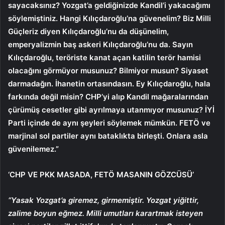
sayacaksınız? Yozgat’a geldiğinizde Kandil’i yakacağımı
söylemiştiniz. Hangi Kılıçdaroğlu’na güvenelim? Biz Milli
Güçleriz diyen Kılıçdaroğlu’nu da düşünelim,
emperyalizmin baş askeri Kılıçdaroğlu’nu da. Sayın
Kılıçdaroğlu, teröriste kanat açan katilin terör hamisi
olacağını görmüyor musunuz? Bilmiyor musun? Siyaset
darmadağın. İhanetin ortasındasın. Ey Kılıçdaroğlu, hala
farkında değil misin? CHP’yi alıp Kandil mağaralarından
çürümüş cesetler gibi ayrılmaya utanmıyor musunuz? İYİ
Parti içinde de aynı şeyleri söylemek mümkün. FETÖ ve
marjinal sol partiler aynı bataklıkta birleşti. Onlara asla
güvenilemez.”
‘CHP VE PKK MASADA, FETÖ MASANIN GÖZCÜSÜ’
“Yasak Yozgat’a giremez, girmemiştir. Yozgat yiğittir,
zalime boyun eğmez. Milli umutları karartmak isteyen