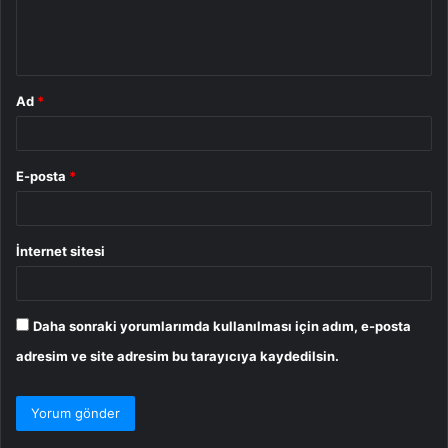
m
*
Ad
*
E-posta
*
İnternet sitesi
Daha sonraki yorumlarımda kullanılması için adım, e-posta
adresim ve site adresim bu tarayıcıya kaydedilsin.