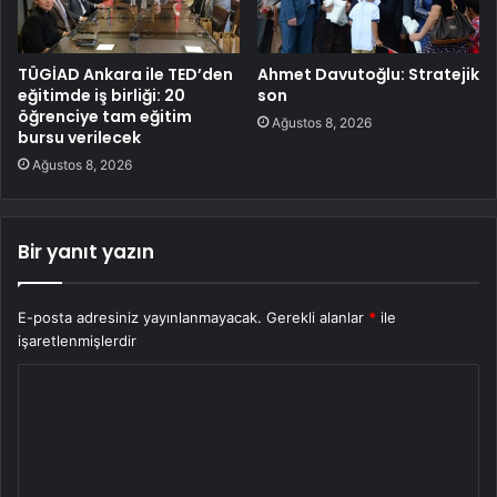
TÜGİAD Ankara ile TED’den
Ahmet Davutoğlu: Stratejik
eğitimde iş birliği: 20
son
öğrenciye tam eğitim
Ağustos 8, 2026
bursu verilecek
Ağustos 8, 2026
Bir yanıt yazın
E-posta adresiniz yayınlanmayacak.
Gerekli alanlar
*
ile
işaretlenmişlerdir
Y
o
r
u