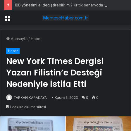
İBB yönetimi el değiştirebilir mi? Kritik senaryoda 10 üye detayı
Menü
Anasayfa
/
Haber
Haber
New York Times Dergisi
Yazarı Filistin’e Desteği
Nedeniyle İstifa Etti
TARKAN KARAKAYA
Kasım 5, 2023
0
0
1 dakika okuma süresi