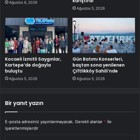
karıştırdı
Ağustos 6, 2026
Ağustos 5, 2026
Kocaeli İzmitli Saygınlar,
Gün Batımı Konserleri,
Kartepe’de doğayla
baştan sona yenilenen
buluştu
Çiftlikköy Sahili’nde
Ağustos 5, 2026
Ağustos 5, 2026
Bir yanıt yazın
E-posta adresiniz yayınlanmayacak.
Gerekli alanlar
*
ile
işaretlenmişlerdir
Y