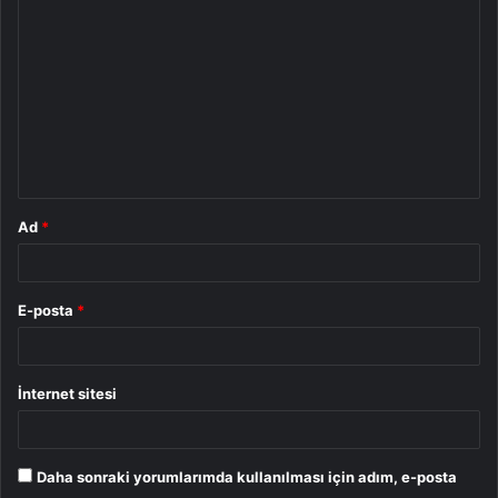
o
r
u
m
*
Ad
*
E-posta
*
İnternet sitesi
Daha sonraki yorumlarımda kullanılması için adım, e-posta