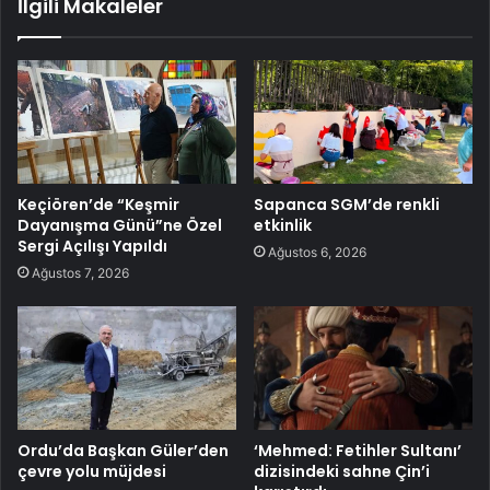
İlgili Makaleler
Keçiören’de “Keşmir
Sapanca SGM’de renkli
Dayanışma Günü”ne Özel
etkinlik
Sergi Açılışı Yapıldı
Ağustos 6, 2026
Ağustos 7, 2026
Ordu’da Başkan Güler’den
‘Mehmed: Fetihler Sultanı’
çevre yolu müjdesi
dizisindeki sahne Çin’i