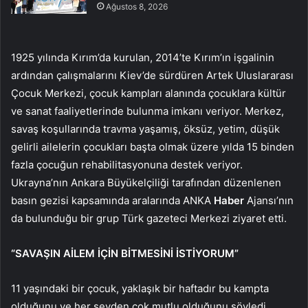
Ağustos 8, 2026
1925 yılında Kırım’da kurulan, 2014’te Kırım’ın işgalinin
ardından çalışmalarını Kiev’de sürdüren Artek Uluslararası
Çocuk Merkezi, çocuk kampları alanında çocuklara kültür
ve sanat faaliyetlerinde bulunma imkanı veriyor. Merkez,
savaş koşullarında travma yaşamış, öksüz, yetim, düşük
gelirli ailelerin çocukları başta olmak üzere yılda 15 binden
fazla çocuğun rehabilitasyonuna destek veriyor.
Ukrayna’nın Ankara Büyükelçiliği tarafından düzenlenen
basın gezisi kapsamında aralarında ANKA
Haber
Ajansı’nın
da bulunduğu bir grup Türk gazeteci Merkezi ziyaret etti.
“SAVAŞIN AİLEM İÇİN BİTMESİNİ İSTİYORUM”
11 yaşındaki bir çocuk, yaklaşık bir haftadır bu kampta
olduğunu ve her şeyden çok mutlu olduğunu söyledi.