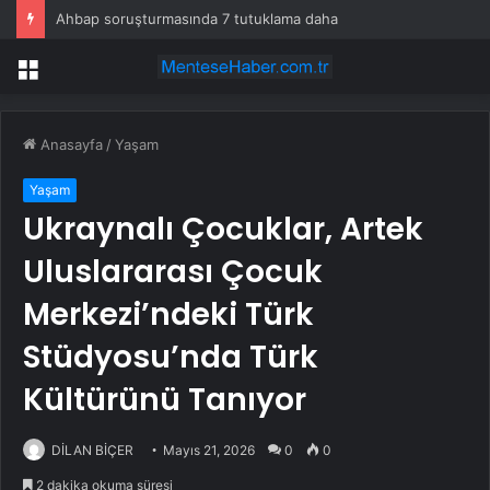
Ahbap soruşturmasında 7 tutuklama daha
Menü
Anasayfa
/
Yaşam
Yaşam
Ukraynalı Çocuklar, Artek
Uluslararası Çocuk
Merkezi’ndeki Türk
Stüdyosu’nda Türk
Kültürünü Tanıyor
DİLAN BİÇER
Mayıs 21, 2026
0
0
2 dakika okuma süresi